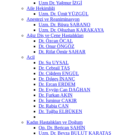
Uzm Dr. Yağmur İZGİ
Aile Hekimliği
Uzm. Dr. Ümit YÜZGÜL
Anestezi ve Reaniminasyon
Uzm. Dr. Büşra ŞABANO
Uzm. Dr. Oğuzhan KARAKAYA
Ağız Diş ve Çene Hastalıkları
Dt. Özcan ÖCAL
Dt. Onur ÖNGÖZ
Dt. Rifat Ömür ŞAHAR
Acil
Dr. Su UYSAL
Dr. Cebrail TAŞ
Dr. Çiğdem ENGÜL
Dr. Dılgeş İNANÇ
Dr. Ercan ERDEM
Dr. Eyyüp Can DAĞHAN
Dr. Furkan AKIN
Dr. İsminur ÇAKIR
Dr. Rabia CAN
Dr. Tuğba ELBÜKEN
Kadın Hastalıkları ve Doğum
Op. Dr. Berican ŞAHİN
Uzm. Dr. Beyza BULUT KARATAŞ