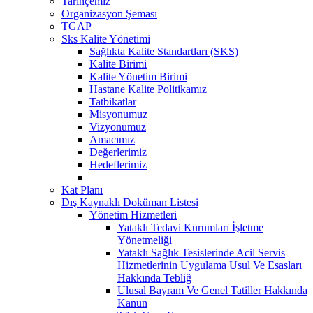
Tarihçemiz
Organizasyon Şeması
TGAP
Sks Kalite Yönetimi
Sağlıkta Kalite Standartları (SKS)
Kalite Birimi
Kalite Yönetim Birimi
Hastane Kalite Politikamız
Tatbikatlar
Misyonumuz
Vizyonumuz
Amacımız
Değerlerimiz
Hedeflerimiz
Kat Planı
Dış Kaynaklı Doküman Listesi
Yönetim Hizmetleri
Yataklı Tedavi Kurumları İşletme
Yönetmeliği
Yataklı Sağlık Tesislerinde Acil Servis
Hizmetlerinin Uygulama Usul Ve Esasları
Hakkında Tebliğ
Ulusal Bayram Ve Genel Tatiller Hakkında
Kanun