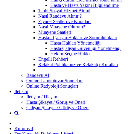
Hasta ve Hasta Yakını Bilgilendirme
Tıbbi Sosyal Hizmet Birimi
Nasıl Randevu Alınır ?
Ziyaret Saatleri ve Kuralları
Nasıl Muayene Olurum?
Muayene Saatleri
Hasta - Çalışan Hakları ve Sorumlulukları
Hasta Hakları Yönetmeliği
Hasta Çalışan Güvenliği Yönetmeliği
Hekim Seçme Hakkı
Engelli Rehberi
Refakat Politikamız ve Refakatçi Kuralları
Randevu Al
Online Laboratuvar Sonuçları
Online Radyoloji Sonuçları
İletişim
İletişim / Ulaşım
Hasta Şikayet / Görüş ve Öneri
Çalışan Şikayet / Görüş ve Öneri
Kurumsal
Dış Kaynaklı Doküman Listesi