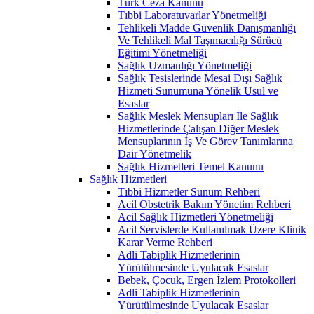
Türk Ceza Kanunu
Tıbbi Laboratuvarlar Yönetmeliği
Tehlikeli Madde Güvenlik Danışmanlığı
Ve Tehlikeli Mal Taşımacılığı Sürücü
Eğitimi Yönetmeliği
Sağlık Uzmanlığı Yönetmeliği
Sağlık Tesislerinde Mesai Dışı Sağlık
Hizmeti Sunumuna Yönelik Usul ve
Esaslar
Sağlık Meslek Mensupları İle Sağlık
Hizmetlerinde Çalışan Diğer Meslek
Mensuplarının İş Ve Görev Tanımlarına
Dair Yönetmelik
Sağlık Hizmetleri Temel Kanunu
Sağlık Hizmetleri
Tıbbi Hizmetler Sunum Rehberi
Acil Obstetrik Bakım Yönetim Rehberi
Acil Sağlık Hizmetleri Yönetmeliği
Acil Servislerde Kullanılmak Üzere Klinik
Karar Verme Rehberi
Adli Tabiplik Hizmetlerinin
Yürütülmesinde Uyulacak Esaslar
Bebek, Çocuk, Ergen İzlem Protokolleri
Adli Tabiplik Hizmetlerinin
Yürütülmesinde Uyulacak Esaslar