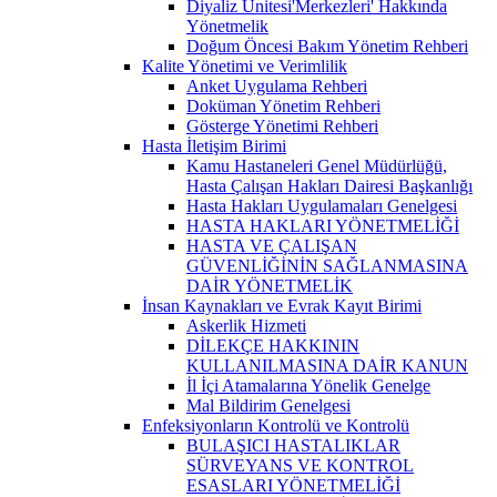
Diyaliz Ünitesi'Merkezleri' Hakkında
Yönetmelik
Doğum Öncesi Bakım Yönetim Rehberi
Kalite Yönetimi ve Verimlilik
Anket Uygulama Rehberi
Doküman Yönetim Rehberi
Gösterge Yönetimi Rehberi
Hasta İletişim Birimi
Kamu Hastaneleri Genel Müdürlüğü,
Hasta Çalışan Hakları Dairesi Başkanlığı
Hasta Hakları Uygulamaları Genelgesi
HASTA HAKLARI YÖNETMELİĞİ
HASTA VE ÇALIŞAN
GÜVENLİĞİNİN SAĞLANMASINA
DAİR YÖNETMELİK
İnsan Kaynakları ve Evrak Kayıt Birimi
Askerlik Hizmeti
DİLEKÇE HAKKININ
KULLANILMASINA DAİR KANUN
İl İçi Atamalarına Yönelik Genelge
Mal Bildirim Genelgesi
Enfeksiyonların Kontrolü ve Kontrolü
BULAŞICI HASTALIKLAR
SÜRVEYANS VE KONTROL
ESASLARI YÖNETMELİĞİ