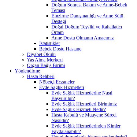
Doğum Sonrası Bakım ve Anne-Bebek
Teması
Emzirme Danışmanlığı ve Anne Sütü
Desteği
Doğal Doğum Teşviki ve Rahatlatıcı
Ortam
Anne Dostu Olmanın Amacımız
İstatistikler
Bebek Dostu Hastane
Diyabet Okulu
Yaş Alma Merkezi
Organ Bağış Birimi
Yönlendirme
Hasta Rehberi
Nöbetçi Eczaneler
Evde Sağlık Hizmetleri
Evde Sağlık Hizmetlerine Nasıl
Başvurulur?
Evde Sağlık Hizmetleri Birimimiz
Evde Sağlık Hizmeti Nedir?
Hasta Kabulü ve Muayene Süreci
Nasıldır?
Evde Sağlık Hizmetlerinden Kimler
Faydalanabilir?
Hangi durumlarda hizmet sonlandırılır?