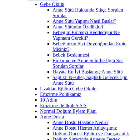
Gebe Okulu
Anne Sütü Hakkında Sıkça Sorulan
Sorular
Anne Sütü Yapımı Nasıl Başlar?
Anne Sütünün Özellikleri
Bebeğim Emmeyi Reddediyor Ne
Yapmam Gerekli?
Bebeğinizin Sizi Duyduğundan Emin
Misiniz?
Bebek Beslenmesi
Emzirme ve Anne Sütü İle İlgili Sık
Sorulan Sorular
Hayata En İyi Başlangıç Anne Sütü
Sağlıklı Nesiller, Sağlıklı Gelecek İçin
Anne Sütü
Uzaktan Eğitim Gebe Okulu
Emzirme Politikamız
10 Adım
Emzirme İle İlgili S.S.S
Normal Doğum Eylem Planı
Anne Dostu
Anne Dostu Hastane Nedir?
Anne Dostu Hizmet Anlayışımız
Doğum Öncesi Eğitim ve Danışmanlık
Doğum Sürecinde Anneye Destek