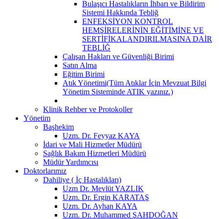
Bulaşıcı Hastalıkların İhbarı ve Bildirim
Sistemi Hakkında Tebliğ
ENFEKSİYON KONTROL
HEMŞİRELERİNİN EĞİTİMİNE VE
SERTİFİKALANDIRILMASINA DAİR
TEBLİĞ
Çalışan Hakları ve Güvenliği Birimi
Satın Alma
Eğitim Birimi
Atık Yönetimi(Tüm Atıklar İçin Mevzuat Bilgi
Yönetim Sisteminde ATIK yazınız.)
Klinik Rehber ve Protokoller
Yönetim
Başhekim
Uzm. Dr. Feyyaz KAYA
İdari ve Mali Hizmetler Müdürü
Sağlık Bakım Hizmetleri Müdürü
Müdür Yardımcısı
Doktorlarımız
Dahiliye ( İç Hastalıkları)
Uzm Dr. Mevlüt YAZLIK
Uzm. Dr. Ergin KARATAŞ
Uzm. Dr. Ayhan KAYA
Uzm. Dr. Muhammed ŞAHDOĞAN