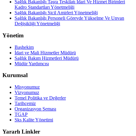
Sağlık Bakanlığı Taşra Teşkilatı İdari Ve Hizmet Birimleri
Kadro Standartları Yönetmeliği
Sağlık Bakanlığı Sicil Amirleri Yönetmeliği
Sağlık Bakanlığı Personeli Görevde Yükselme Ve Unvan
Değişikliği Yönetmeliği
Yönetim
Başhekim
İdari ve Mali Hizmetler Müdürü
Sağlık Bakım Hizmetleri Müdürü
Müdür Yardımcısı
Kurumsal
Misyonumuz
Vizyonumuz
Temel Politika ve Değerler
Tarihçemiz
Organizasyon Şeması
TGAP
Sks Kalite Yönetimi
Yararlı Linkler