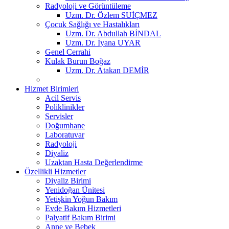
Radyoloji ve Görüntüleme
Uzm. Dr. Özlem SUİÇMEZ
Çocuk Sağlığı ve Hastalıkları
Uzm. Dr. Abdullah BİNDAL
Uzm. Dr. İyana UYAR
Genel Cerrahi
Kulak Burun Boğaz
Uzm. Dr. Atakan DEMİR
Hizmet Birimleri
Acil Servis
Poliklinikler
Servisler
Doğumhane
Laboratuvar
Radyoloji
Diyaliz
Uzaktan Hasta Değerlendirme
Özellikli Hizmetler
Diyaliz Birimi
Yenidoğan Ünitesi
Yetişkin Yoğun Bakım
Evde Bakım Hizmetleri
Palyatif Bakım Birimi
Anne ve Bebek