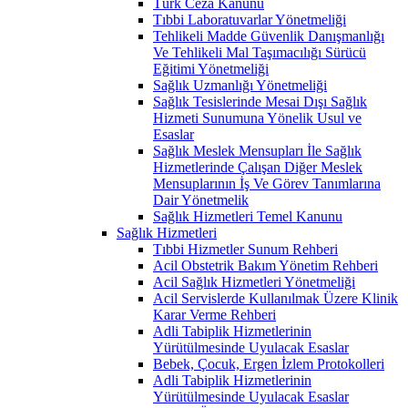
Türk Ceza Kanunu
Tıbbi Laboratuvarlar Yönetmeliği
Tehlikeli Madde Güvenlik Danışmanlığı
Ve Tehlikeli Mal Taşımacılığı Sürücü
Eğitimi Yönetmeliği
Sağlık Uzmanlığı Yönetmeliği
Sağlık Tesislerinde Mesai Dışı Sağlık
Hizmeti Sunumuna Yönelik Usul ve
Esaslar
Sağlık Meslek Mensupları İle Sağlık
Hizmetlerinde Çalışan Diğer Meslek
Mensuplarının İş Ve Görev Tanımlarına
Dair Yönetmelik
Sağlık Hizmetleri Temel Kanunu
Sağlık Hizmetleri
Tıbbi Hizmetler Sunum Rehberi
Acil Obstetrik Bakım Yönetim Rehberi
Acil Sağlık Hizmetleri Yönetmeliği
Acil Servislerde Kullanılmak Üzere Klinik
Karar Verme Rehberi
Adli Tabiplik Hizmetlerinin
Yürütülmesinde Uyulacak Esaslar
Bebek, Çocuk, Ergen İzlem Protokolleri
Adli Tabiplik Hizmetlerinin
Yürütülmesinde Uyulacak Esaslar