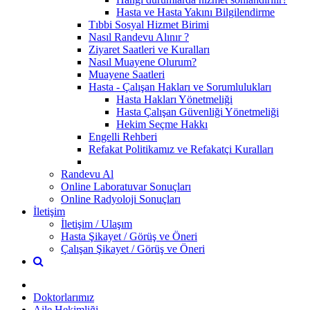
Hasta ve Hasta Yakını Bilgilendirme
Tıbbi Sosyal Hizmet Birimi
Nasıl Randevu Alınır ?
Ziyaret Saatleri ve Kuralları
Nasıl Muayene Olurum?
Muayene Saatleri
Hasta - Çalışan Hakları ve Sorumlulukları
Hasta Hakları Yönetmeliği
Hasta Çalışan Güvenliği Yönetmeliği
Hekim Seçme Hakkı
Engelli Rehberi
Refakat Politikamız ve Refakatçi Kuralları
Randevu Al
Online Laboratuvar Sonuçları
Online Radyoloji Sonuçları
İletişim
İletişim / Ulaşım
Hasta Şikayet / Görüş ve Öneri
Çalışan Şikayet / Görüş ve Öneri
Doktorlarımız
Aile Hekimliği