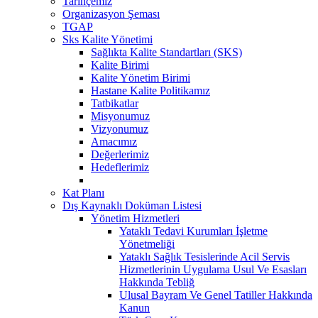
Tarihçemiz
Organizasyon Şeması
TGAP
Sks Kalite Yönetimi
Sağlıkta Kalite Standartları (SKS)
Kalite Birimi
Kalite Yönetim Birimi
Hastane Kalite Politikamız
Tatbikatlar
Misyonumuz
Vizyonumuz
Amacımız
Değerlerimiz
Hedeflerimiz
Kat Planı
Dış Kaynaklı Doküman Listesi
Yönetim Hizmetleri
Yataklı Tedavi Kurumları İşletme
Yönetmeliği
Yataklı Sağlık Tesislerinde Acil Servis
Hizmetlerinin Uygulama Usul Ve Esasları
Hakkında Tebliğ
Ulusal Bayram Ve Genel Tatiller Hakkında
Kanun