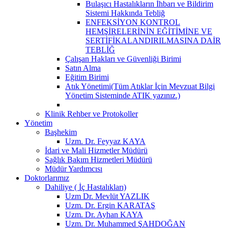
Bulaşıcı Hastalıkların İhbarı ve Bildirim
Sistemi Hakkında Tebliğ
ENFEKSİYON KONTROL
HEMŞİRELERİNİN EĞİTİMİNE VE
SERTİFİKALANDIRILMASINA DAİR
TEBLİĞ
Çalışan Hakları ve Güvenliği Birimi
Satın Alma
Eğitim Birimi
Atık Yönetimi(Tüm Atıklar İçin Mevzuat Bilgi
Yönetim Sisteminde ATIK yazınız.)
Klinik Rehber ve Protokoller
Yönetim
Başhekim
Uzm. Dr. Feyyaz KAYA
İdari ve Mali Hizmetler Müdürü
Sağlık Bakım Hizmetleri Müdürü
Müdür Yardımcısı
Doktorlarımız
Dahiliye ( İç Hastalıkları)
Uzm Dr. Mevlüt YAZLIK
Uzm. Dr. Ergin KARATAŞ
Uzm. Dr. Ayhan KAYA
Uzm. Dr. Muhammed ŞAHDOĞAN