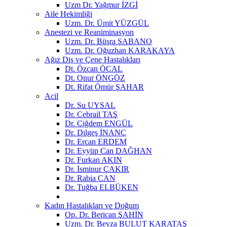
Uzm Dr. Yağmur İZGİ
Aile Hekimliği
Uzm. Dr. Ümit YÜZGÜL
Anestezi ve Reaniminasyon
Uzm. Dr. Büşra ŞABANO
Uzm. Dr. Oğuzhan KARAKAYA
Ağız Diş ve Çene Hastalıkları
Dt. Özcan ÖCAL
Dt. Onur ÖNGÖZ
Dt. Rifat Ömür ŞAHAR
Acil
Dr. Su UYSAL
Dr. Cebrail TAŞ
Dr. Çiğdem ENGÜL
Dr. Dılgeş İNANÇ
Dr. Ercan ERDEM
Dr. Eyyüp Can DAĞHAN
Dr. Furkan AKIN
Dr. İsminur ÇAKIR
Dr. Rabia CAN
Dr. Tuğba ELBÜKEN
Kadın Hastalıkları ve Doğum
Op. Dr. Berican ŞAHİN
Uzm. Dr. Beyza BULUT KARATAŞ