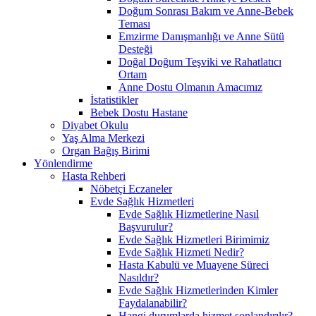
Doğum Sonrası Bakım ve Anne-Bebek
Teması
Emzirme Danışmanlığı ve Anne Sütü
Desteği
Doğal Doğum Teşviki ve Rahatlatıcı
Ortam
Anne Dostu Olmanın Amacımız
İstatistikler
Bebek Dostu Hastane
Diyabet Okulu
Yaş Alma Merkezi
Organ Bağış Birimi
Yönlendirme
Hasta Rehberi
Nöbetçi Eczaneler
Evde Sağlık Hizmetleri
Evde Sağlık Hizmetlerine Nasıl
Başvurulur?
Evde Sağlık Hizmetleri Birimimiz
Evde Sağlık Hizmeti Nedir?
Hasta Kabulü ve Muayene Süreci
Nasıldır?
Evde Sağlık Hizmetlerinden Kimler
Faydalanabilir?
Hangi durumlarda hizmet sonlandırılır?