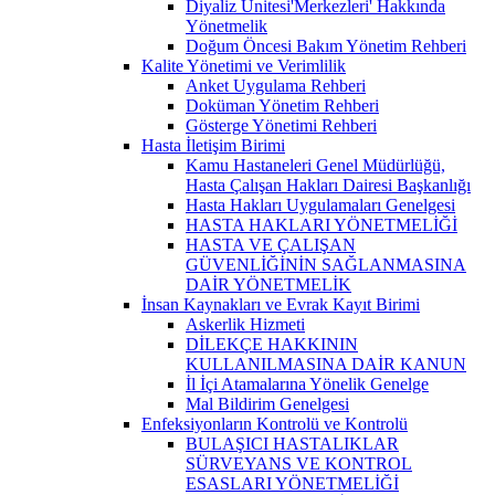
Diyaliz Ünitesi'Merkezleri' Hakkında
Yönetmelik
Doğum Öncesi Bakım Yönetim Rehberi
Kalite Yönetimi ve Verimlilik
Anket Uygulama Rehberi
Doküman Yönetim Rehberi
Gösterge Yönetimi Rehberi
Hasta İletişim Birimi
Kamu Hastaneleri Genel Müdürlüğü,
Hasta Çalışan Hakları Dairesi Başkanlığı
Hasta Hakları Uygulamaları Genelgesi
HASTA HAKLARI YÖNETMELİĞİ
HASTA VE ÇALIŞAN
GÜVENLİĞİNİN SAĞLANMASINA
DAİR YÖNETMELİK
İnsan Kaynakları ve Evrak Kayıt Birimi
Askerlik Hizmeti
DİLEKÇE HAKKININ
KULLANILMASINA DAİR KANUN
İl İçi Atamalarına Yönelik Genelge
Mal Bildirim Genelgesi
Enfeksiyonların Kontrolü ve Kontrolü
BULAŞICI HASTALIKLAR
SÜRVEYANS VE KONTROL
ESASLARI YÖNETMELİĞİ