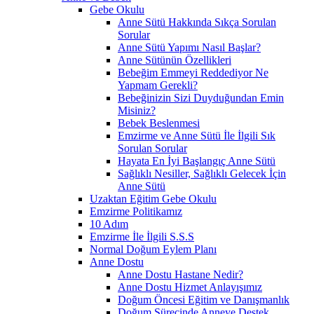
Gebe Okulu
Anne Sütü Hakkında Sıkça Sorulan
Sorular
Anne Sütü Yapımı Nasıl Başlar?
Anne Sütünün Özellikleri
Bebeğim Emmeyi Reddediyor Ne
Yapmam Gerekli?
Bebeğinizin Sizi Duyduğundan Emin
Misiniz?
Bebek Beslenmesi
Emzirme ve Anne Sütü İle İlgili Sık
Sorulan Sorular
Hayata En İyi Başlangıç Anne Sütü
Sağlıklı Nesiller, Sağlıklı Gelecek İçin
Anne Sütü
Uzaktan Eğitim Gebe Okulu
Emzirme Politikamız
10 Adım
Emzirme İle İlgili S.S.S
Normal Doğum Eylem Planı
Anne Dostu
Anne Dostu Hastane Nedir?
Anne Dostu Hizmet Anlayışımız
Doğum Öncesi Eğitim ve Danışmanlık
Doğum Sürecinde Anneye Destek