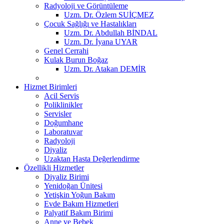
Radyoloji ve Görüntüleme
Uzm. Dr. Özlem SUİÇMEZ
Çocuk Sağlığı ve Hastalıkları
Uzm. Dr. Abdullah BİNDAL
Uzm. Dr. İyana UYAR
Genel Cerrahi
Kulak Burun Boğaz
Uzm. Dr. Atakan DEMİR
Hizmet Birimleri
Acil Servis
Poliklinikler
Servisler
Doğumhane
Laboratuvar
Radyoloji
Diyaliz
Uzaktan Hasta Değerlendirme
Özellikli Hizmetler
Diyaliz Birimi
Yenidoğan Ünitesi
Yetişkin Yoğun Bakım
Evde Bakım Hizmetleri
Palyatif Bakım Birimi
Anne ve Bebek