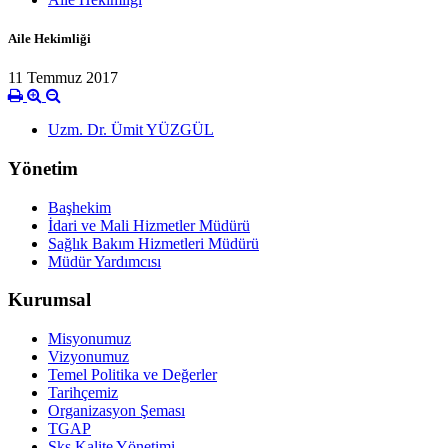
Aile Hekimliği
11 Temmuz 2017
Uzm. Dr. Ümit YÜZGÜL
Yönetim
Başhekim
İdari ve Mali Hizmetler Müdürü
Sağlık Bakım Hizmetleri Müdürü
Müdür Yardımcısı
Kurumsal
Misyonumuz
Vizyonumuz
Temel Politika ve Değerler
Tarihçemiz
Organizasyon Şeması
TGAP
Sks Kalite Yönetimi