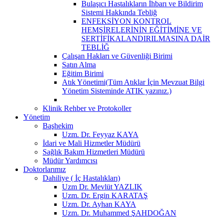
Bulaşıcı Hastalıkların İhbarı ve Bildirim
Sistemi Hakkında Tebliğ
ENFEKSİYON KONTROL
HEMŞİRELERİNİN EĞİTİMİNE VE
SERTİFİKALANDIRILMASINA DAİR
TEBLİĞ
Çalışan Hakları ve Güvenliği Birimi
Satın Alma
Eğitim Birimi
Atık Yönetimi(Tüm Atıklar İçin Mevzuat Bilgi
Yönetim Sisteminde ATIK yazınız.)
Klinik Rehber ve Protokoller
Yönetim
Başhekim
Uzm. Dr. Feyyaz KAYA
İdari ve Mali Hizmetler Müdürü
Sağlık Bakım Hizmetleri Müdürü
Müdür Yardımcısı
Doktorlarımız
Dahiliye ( İç Hastalıkları)
Uzm Dr. Mevlüt YAZLIK
Uzm. Dr. Ergin KARATAŞ
Uzm. Dr. Ayhan KAYA
Uzm. Dr. Muhammed ŞAHDOĞAN