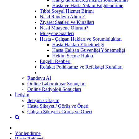
Hasta ve Hasta Yakını Bilgilendirme
Tıbbi Sosyal Hizmet Birimi
Nasıl Randevu Alınır ?
Ziyaret Saatleri ve Kuralları
Nasıl Muayene Olurum?
Muayene Saatleri
Hasta - Çalışan Hakları ve Sorumlulukları
Hasta Hakları Yönetmeliği
Hasta Çalışan Güvenliği Yönetmeliği
Hekim Seçme Hakkı
Engelli Rehberi
Refakat Politikamız ve Refakatçi Kuralları
Randevu Al
Online Laboratuvar Sonuçları
Online Radyoloji Sonuçları
İletişim
İletişim / Ulaşım
Hasta Şikayet / Görüş ve Öneri
Çalışan Şikayet / Görüş ve Öneri
Yönlendirme
Hasta Rehberi