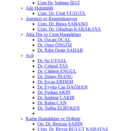
Uzm Dr. Yağmur İZGİ
Aile Hekimliği
Uzm. Dr. Ümit YÜZGÜL
Anestezi ve Reaniminasyon
Uzm. Dr. Büşra ŞABANO
Uzm. Dr. Oğuzhan KARAKAYA
Ağız Diş ve Çene Hastalıkları
Dt. Özcan ÖCAL
Dt. Onur ÖNGÖZ
Dt. Rifat Ömür ŞAHAR
Acil
Dr. Su UYSAL
Dr. Cebrail TAŞ
Dr. Çiğdem ENGÜL
Dr. Dılgeş İNANÇ
Dr. Ercan ERDEM
Dr. Eyyüp Can DAĞHAN
Dr. Furkan AKIN
Dr. İsminur ÇAKIR
Dr. Rabia CAN
Dr. Tuğba ELBÜKEN
Kadın Hastalıkları ve Doğum
Op. Dr. Berican ŞAHİN
Uzm. Dr. Beyza BULUT KARATAŞ