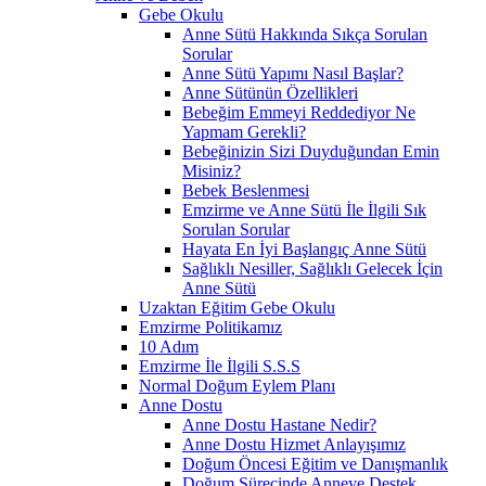
Gebe Okulu
Anne Sütü Hakkında Sıkça Sorulan
Sorular
Anne Sütü Yapımı Nasıl Başlar?
Anne Sütünün Özellikleri
Bebeğim Emmeyi Reddediyor Ne
Yapmam Gerekli?
Bebeğinizin Sizi Duyduğundan Emin
Misiniz?
Bebek Beslenmesi
Emzirme ve Anne Sütü İle İlgili Sık
Sorulan Sorular
Hayata En İyi Başlangıç Anne Sütü
Sağlıklı Nesiller, Sağlıklı Gelecek İçin
Anne Sütü
Uzaktan Eğitim Gebe Okulu
Emzirme Politikamız
10 Adım
Emzirme İle İlgili S.S.S
Normal Doğum Eylem Planı
Anne Dostu
Anne Dostu Hastane Nedir?
Anne Dostu Hizmet Anlayışımız
Doğum Öncesi Eğitim ve Danışmanlık
Doğum Sürecinde Anneye Destek