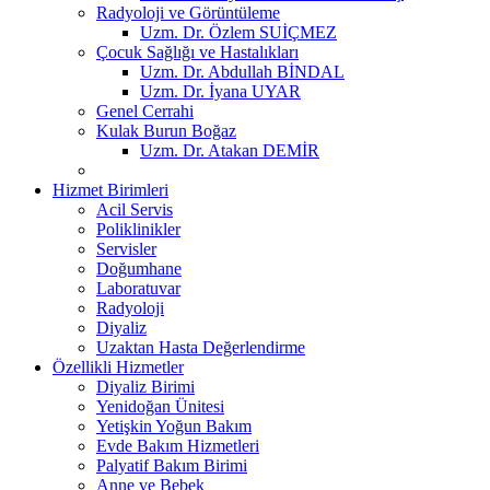
Radyoloji ve Görüntüleme
Uzm. Dr. Özlem SUİÇMEZ
Çocuk Sağlığı ve Hastalıkları
Uzm. Dr. Abdullah BİNDAL
Uzm. Dr. İyana UYAR
Genel Cerrahi
Kulak Burun Boğaz
Uzm. Dr. Atakan DEMİR
Hizmet Birimleri
Acil Servis
Poliklinikler
Servisler
Doğumhane
Laboratuvar
Radyoloji
Diyaliz
Uzaktan Hasta Değerlendirme
Özellikli Hizmetler
Diyaliz Birimi
Yenidoğan Ünitesi
Yetişkin Yoğun Bakım
Evde Bakım Hizmetleri
Palyatif Bakım Birimi
Anne ve Bebek