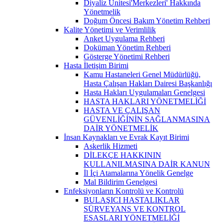
Diyaliz Ünitesi'Merkezleri' Hakkında
Yönetmelik
Doğum Öncesi Bakım Yönetim Rehberi
Kalite Yönetimi ve Verimlilik
Anket Uygulama Rehberi
Doküman Yönetim Rehberi
Gösterge Yönetimi Rehberi
Hasta İletişim Birimi
Kamu Hastaneleri Genel Müdürlüğü,
Hasta Çalışan Hakları Dairesi Başkanlığı
Hasta Hakları Uygulamaları Genelgesi
HASTA HAKLARI YÖNETMELİĞİ
HASTA VE ÇALIŞAN
GÜVENLİĞİNİN SAĞLANMASINA
DAİR YÖNETMELİK
İnsan Kaynakları ve Evrak Kayıt Birimi
Askerlik Hizmeti
DİLEKÇE HAKKININ
KULLANILMASINA DAİR KANUN
İl İçi Atamalarına Yönelik Genelge
Mal Bildirim Genelgesi
Enfeksiyonların Kontrolü ve Kontrolü
BULAŞICI HASTALIKLAR
SÜRVEYANS VE KONTROL
ESASLARI YÖNETMELİĞİ