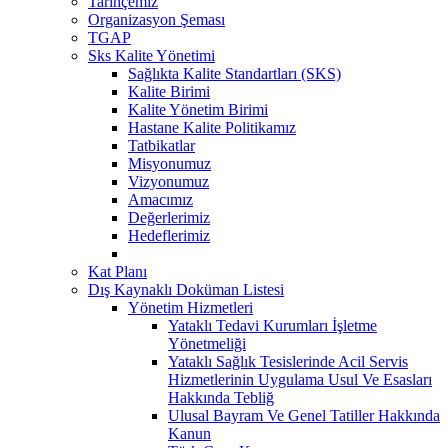
Tarihçemiz
Organizasyon Şeması
TGAP
Sks Kalite Yönetimi
Sağlıkta Kalite Standartları (SKS)
Kalite Birimi
Kalite Yönetim Birimi
Hastane Kalite Politikamız
Tatbikatlar
Misyonumuz
Vizyonumuz
Amacımız
Değerlerimiz
Hedeflerimiz
Kat Planı
Dış Kaynaklı Doküman Listesi
Yönetim Hizmetleri
Yataklı Tedavi Kurumları İşletme
Yönetmeliği
Yataklı Sağlık Tesislerinde Acil Servis
Hizmetlerinin Uygulama Usul Ve Esasları
Hakkında Tebliğ
Ulusal Bayram Ve Genel Tatiller Hakkında
Kanun