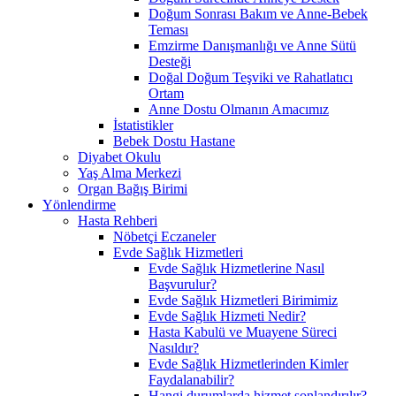
Doğum Sonrası Bakım ve Anne-Bebek
Teması
Emzirme Danışmanlığı ve Anne Sütü
Desteği
Doğal Doğum Teşviki ve Rahatlatıcı
Ortam
Anne Dostu Olmanın Amacımız
İstatistikler
Bebek Dostu Hastane
Diyabet Okulu
Yaş Alma Merkezi
Organ Bağış Birimi
Yönlendirme
Hasta Rehberi
Nöbetçi Eczaneler
Evde Sağlık Hizmetleri
Evde Sağlık Hizmetlerine Nasıl
Başvurulur?
Evde Sağlık Hizmetleri Birimimiz
Evde Sağlık Hizmeti Nedir?
Hasta Kabulü ve Muayene Süreci
Nasıldır?
Evde Sağlık Hizmetlerinden Kimler
Faydalanabilir?
Hangi durumlarda hizmet sonlandırılır?