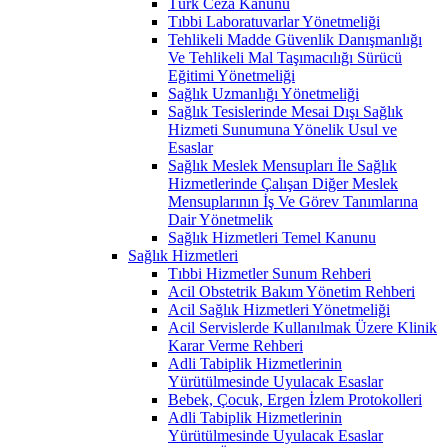
Türk Ceza Kanunu
Tıbbi Laboratuvarlar Yönetmeliği
Tehlikeli Madde Güvenlik Danışmanlığı
Ve Tehlikeli Mal Taşımacılığı Sürücü
Eğitimi Yönetmeliği
Sağlık Uzmanlığı Yönetmeliği
Sağlık Tesislerinde Mesai Dışı Sağlık
Hizmeti Sunumuna Yönelik Usul ve
Esaslar
Sağlık Meslek Mensupları İle Sağlık
Hizmetlerinde Çalışan Diğer Meslek
Mensuplarının İş Ve Görev Tanımlarına
Dair Yönetmelik
Sağlık Hizmetleri Temel Kanunu
Sağlık Hizmetleri
Tıbbi Hizmetler Sunum Rehberi
Acil Obstetrik Bakım Yönetim Rehberi
Acil Sağlık Hizmetleri Yönetmeliği
Acil Servislerde Kullanılmak Üzere Klinik
Karar Verme Rehberi
Adli Tabiplik Hizmetlerinin
Yürütülmesinde Uyulacak Esaslar
Bebek, Çocuk, Ergen İzlem Protokolleri
Adli Tabiplik Hizmetlerinin
Yürütülmesinde Uyulacak Esaslar