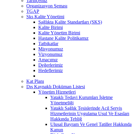
Tarihçemiz
Organizasyon Şeması
TGAP
Sks Kalite Yönetimi
Sağlıkta Kalite Standartları (SKS)
Kalite Birimi
Kalite Yönetim Birimi
Hastane Kalite Politikamız
Tatbikatlar
Misyonumuz
Vizyonumuz
Amacımız
Değerlerimiz
Hedeflerimiz
Kat Planı
Dış Kaynaklı Doküman Listesi
Yönetim Hizmetleri
Yataklı Tedavi Kurumları İşletme
Yönetmeliği
Yataklı Sağlık Tesislerinde Acil Servis
Hizmetlerinin Uygulama Usul Ve Esasları
Hakkında Tebliğ
Ulusal Bayram Ve Genel Tatiller Hakkında
Kanun