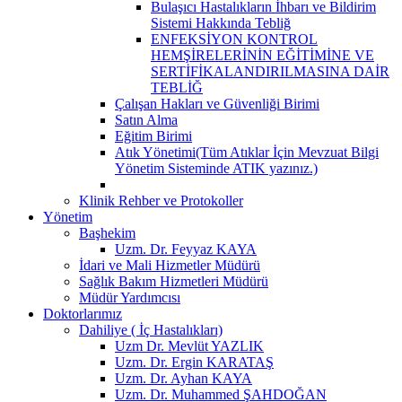
Bulaşıcı Hastalıkların İhbarı ve Bildirim
Sistemi Hakkında Tebliğ
ENFEKSİYON KONTROL
HEMŞİRELERİNİN EĞİTİMİNE VE
SERTİFİKALANDIRILMASINA DAİR
TEBLİĞ
Çalışan Hakları ve Güvenliği Birimi
Satın Alma
Eğitim Birimi
Atık Yönetimi(Tüm Atıklar İçin Mevzuat Bilgi
Yönetim Sisteminde ATIK yazınız.)
Klinik Rehber ve Protokoller
Yönetim
Başhekim
Uzm. Dr. Feyyaz KAYA
İdari ve Mali Hizmetler Müdürü
Sağlık Bakım Hizmetleri Müdürü
Müdür Yardımcısı
Doktorlarımız
Dahiliye ( İç Hastalıkları)
Uzm Dr. Mevlüt YAZLIK
Uzm. Dr. Ergin KARATAŞ
Uzm. Dr. Ayhan KAYA
Uzm. Dr. Muhammed ŞAHDOĞAN