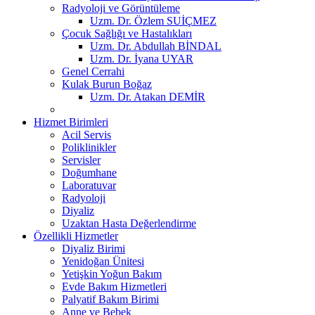
Radyoloji ve Görüntüleme
Uzm. Dr. Özlem SUİÇMEZ
Çocuk Sağlığı ve Hastalıkları
Uzm. Dr. Abdullah BİNDAL
Uzm. Dr. İyana UYAR
Genel Cerrahi
Kulak Burun Boğaz
Uzm. Dr. Atakan DEMİR
Hizmet Birimleri
Acil Servis
Poliklinikler
Servisler
Doğumhane
Laboratuvar
Radyoloji
Diyaliz
Uzaktan Hasta Değerlendirme
Özellikli Hizmetler
Diyaliz Birimi
Yenidoğan Ünitesi
Yetişkin Yoğun Bakım
Evde Bakım Hizmetleri
Palyatif Bakım Birimi
Anne ve Bebek