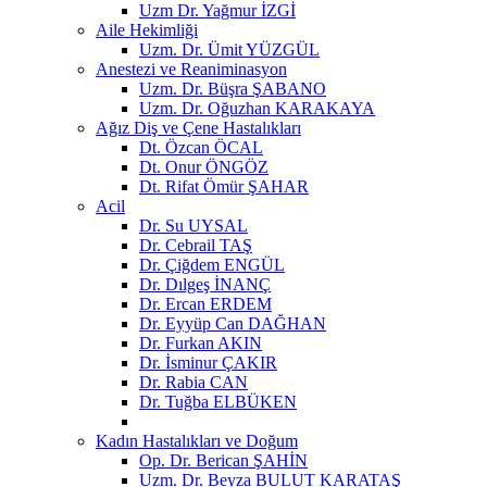
Uzm Dr. Yağmur İZGİ
Aile Hekimliği
Uzm. Dr. Ümit YÜZGÜL
Anestezi ve Reaniminasyon
Uzm. Dr. Büşra ŞABANO
Uzm. Dr. Oğuzhan KARAKAYA
Ağız Diş ve Çene Hastalıkları
Dt. Özcan ÖCAL
Dt. Onur ÖNGÖZ
Dt. Rifat Ömür ŞAHAR
Acil
Dr. Su UYSAL
Dr. Cebrail TAŞ
Dr. Çiğdem ENGÜL
Dr. Dılgeş İNANÇ
Dr. Ercan ERDEM
Dr. Eyyüp Can DAĞHAN
Dr. Furkan AKIN
Dr. İsminur ÇAKIR
Dr. Rabia CAN
Dr. Tuğba ELBÜKEN
Kadın Hastalıkları ve Doğum
Op. Dr. Berican ŞAHİN
Uzm. Dr. Beyza BULUT KARATAŞ