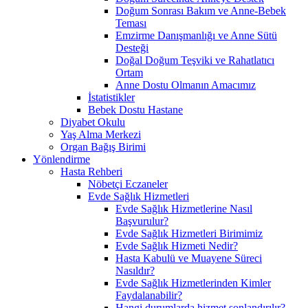
Doğum Sonrası Bakım ve Anne-Bebek
Teması
Emzirme Danışmanlığı ve Anne Sütü
Desteği
Doğal Doğum Teşviki ve Rahatlatıcı
Ortam
Anne Dostu Olmanın Amacımız
İstatistikler
Bebek Dostu Hastane
Diyabet Okulu
Yaş Alma Merkezi
Organ Bağış Birimi
Yönlendirme
Hasta Rehberi
Nöbetçi Eczaneler
Evde Sağlık Hizmetleri
Evde Sağlık Hizmetlerine Nasıl
Başvurulur?
Evde Sağlık Hizmetleri Birimimiz
Evde Sağlık Hizmeti Nedir?
Hasta Kabulü ve Muayene Süreci
Nasıldır?
Evde Sağlık Hizmetlerinden Kimler
Faydalanabilir?
Hangi durumlarda hizmet sonlandırılır?