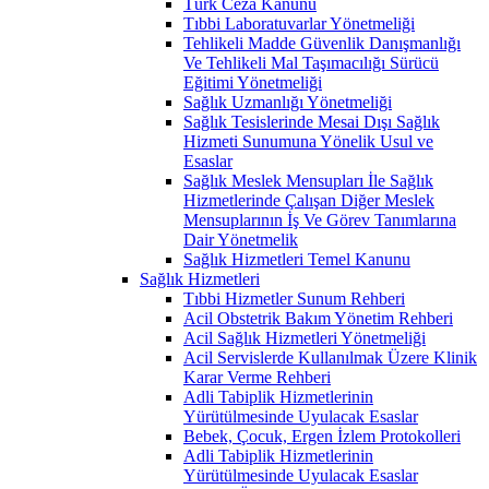
Türk Ceza Kanunu
Tıbbi Laboratuvarlar Yönetmeliği
Tehlikeli Madde Güvenlik Danışmanlığı
Ve Tehlikeli Mal Taşımacılığı Sürücü
Eğitimi Yönetmeliği
Sağlık Uzmanlığı Yönetmeliği
Sağlık Tesislerinde Mesai Dışı Sağlık
Hizmeti Sunumuna Yönelik Usul ve
Esaslar
Sağlık Meslek Mensupları İle Sağlık
Hizmetlerinde Çalışan Diğer Meslek
Mensuplarının İş Ve Görev Tanımlarına
Dair Yönetmelik
Sağlık Hizmetleri Temel Kanunu
Sağlık Hizmetleri
Tıbbi Hizmetler Sunum Rehberi
Acil Obstetrik Bakım Yönetim Rehberi
Acil Sağlık Hizmetleri Yönetmeliği
Acil Servislerde Kullanılmak Üzere Klinik
Karar Verme Rehberi
Adli Tabiplik Hizmetlerinin
Yürütülmesinde Uyulacak Esaslar
Bebek, Çocuk, Ergen İzlem Protokolleri
Adli Tabiplik Hizmetlerinin
Yürütülmesinde Uyulacak Esaslar