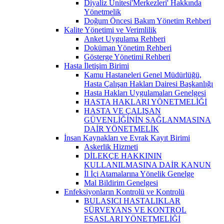
Diyaliz Ünitesi'Merkezleri' Hakkında
Yönetmelik
Doğum Öncesi Bakım Yönetim Rehberi
Kalite Yönetimi ve Verimlilik
Anket Uygulama Rehberi
Doküman Yönetim Rehberi
Gösterge Yönetimi Rehberi
Hasta İletişim Birimi
Kamu Hastaneleri Genel Müdürlüğü,
Hasta Çalışan Hakları Dairesi Başkanlığı
Hasta Hakları Uygulamaları Genelgesi
HASTA HAKLARI YÖNETMELİĞİ
HASTA VE ÇALIŞAN
GÜVENLİĞİNİN SAĞLANMASINA
DAİR YÖNETMELİK
İnsan Kaynakları ve Evrak Kayıt Birimi
Askerlik Hizmeti
DİLEKÇE HAKKININ
KULLANILMASINA DAİR KANUN
İl İçi Atamalarına Yönelik Genelge
Mal Bildirim Genelgesi
Enfeksiyonların Kontrolü ve Kontrolü
BULAŞICI HASTALIKLAR
SÜRVEYANS VE KONTROL
ESASLARI YÖNETMELİĞİ