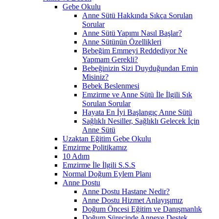
Gebe Okulu
Anne Sütü Hakkında Sıkça Sorulan
Sorular
Anne Sütü Yapımı Nasıl Başlar?
Anne Sütünün Özellikleri
Bebeğim Emmeyi Reddediyor Ne
Yapmam Gerekli?
Bebeğinizin Sizi Duyduğundan Emin
Misiniz?
Bebek Beslenmesi
Emzirme ve Anne Sütü İle İlgili Sık
Sorulan Sorular
Hayata En İyi Başlangıç Anne Sütü
Sağlıklı Nesiller, Sağlıklı Gelecek İçin
Anne Sütü
Uzaktan Eğitim Gebe Okulu
Emzirme Politikamız
10 Adım
Emzirme İle İlgili S.S.S
Normal Doğum Eylem Planı
Anne Dostu
Anne Dostu Hastane Nedir?
Anne Dostu Hizmet Anlayışımız
Doğum Öncesi Eğitim ve Danışmanlık
Doğum Sürecinde Anneye Destek