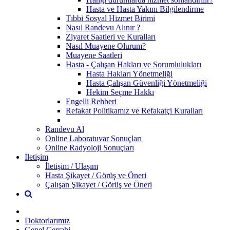
Hasta ve Hasta Yakını Bilgilendirme
Tıbbi Sosyal Hizmet Birimi
Nasıl Randevu Alınır ?
Ziyaret Saatleri ve Kuralları
Nasıl Muayene Olurum?
Muayene Saatleri
Hasta - Çalışan Hakları ve Sorumlulukları
Hasta Hakları Yönetmeliği
Hasta Çalışan Güvenliği Yönetmeliği
Hekim Seçme Hakkı
Engelli Rehberi
Refakat Politikamız ve Refakatçi Kuralları
Randevu Al
Online Laboratuvar Sonuçları
Online Radyoloji Sonuçları
İletişim
İletişim / Ulaşım
Hasta Şikayet / Görüş ve Öneri
Çalışan Şikayet / Görüş ve Öneri
Doktorlarımız
Genel Cerrahi