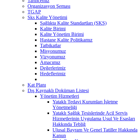
Tarihçemiz
Organizasyon Şeması
TGAP
Sks Kalite Yönetimi
Sağlıkta Kalite Standartları (SKS)
Kalite Birimi
Kalite Yönetim Birimi
Hastane Kalite Politikamız
Tatbikatlar
Misyonumuz
Vizyonumuz
Amacımız
Değerlerimiz
Hedeflerimiz
Kat Planı
Dış Kaynaklı Doküman Listesi
Yönetim Hizmetleri
Yataklı Tedavi Kurumları İşletme
Yönetmeliği
Yataklı Sağlık Tesislerinde Acil Servis
Hizmetlerinin Uygulama Usul Ve Esasları
Hakkında Tebliğ
Ulusal Bayram Ve Genel Tatiller Hakkında
Kanun