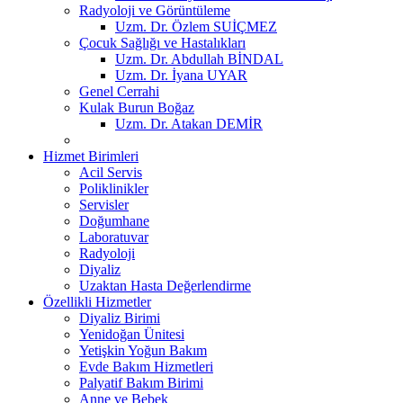
Radyoloji ve Görüntüleme
Uzm. Dr. Özlem SUİÇMEZ
Çocuk Sağlığı ve Hastalıkları
Uzm. Dr. Abdullah BİNDAL
Uzm. Dr. İyana UYAR
Genel Cerrahi
Kulak Burun Boğaz
Uzm. Dr. Atakan DEMİR
Hizmet Birimleri
Acil Servis
Poliklinikler
Servisler
Doğumhane
Laboratuvar
Radyoloji
Diyaliz
Uzaktan Hasta Değerlendirme
Özellikli Hizmetler
Diyaliz Birimi
Yenidoğan Ünitesi
Yetişkin Yoğun Bakım
Evde Bakım Hizmetleri
Palyatif Bakım Birimi
Anne ve Bebek