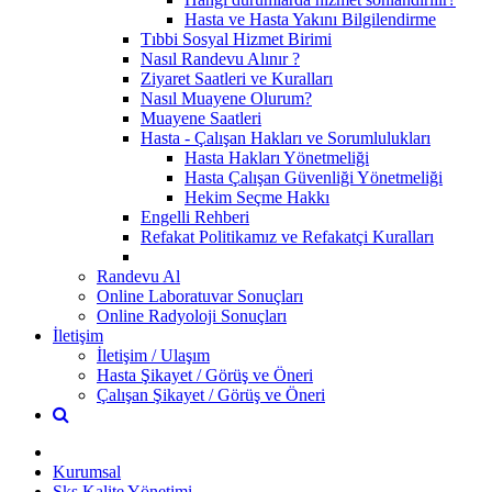
Hasta ve Hasta Yakını Bilgilendirme
Tıbbi Sosyal Hizmet Birimi
Nasıl Randevu Alınır ?
Ziyaret Saatleri ve Kuralları
Nasıl Muayene Olurum?
Muayene Saatleri
Hasta - Çalışan Hakları ve Sorumlulukları
Hasta Hakları Yönetmeliği
Hasta Çalışan Güvenliği Yönetmeliği
Hekim Seçme Hakkı
Engelli Rehberi
Refakat Politikamız ve Refakatçi Kuralları
Randevu Al
Online Laboratuvar Sonuçları
Online Radyoloji Sonuçları
İletişim
İletişim / Ulaşım
Hasta Şikayet / Görüş ve Öneri
Çalışan Şikayet / Görüş ve Öneri
Kurumsal
Sks Kalite Yönetimi