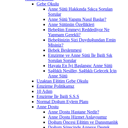
Gebe Okulu
Anne Sütü Hakkında Sıkça Sorulan
Sorular
Anne Sütü Yapımı Nasıl Başlar?
Anne Sütünün Özellikleri
Bebeğim Emmeyi Reddediyor Ne
Yapmam Gerekli?
Bebeğinizin Sizi Duyduğundan Emin
Misiniz?
Bebek Beslenmesi
Emzirme ve Anne Sütü İle İlgili Sık
Sorulan Sorular
Hayata En İyi Başlangıç Anne Sütü
Sağlıklı Nesiller, Sağlıklı Gelecek İçin
Anne Sütü
Uzaktan Eğitim Gebe Okulu
Emzirme Politikamız
10 Adım
Emzirme İle İlgili S.S.S
Normal Doğum Eylem Planı
Anne Dostu
Anne Dostu Hastane Nedir?
Anne Dostu Hizmet Anlayışımız
Doğum Öncesi Eğitim ve Danışmanlık
Doğum Sürecinde Anneye Destek