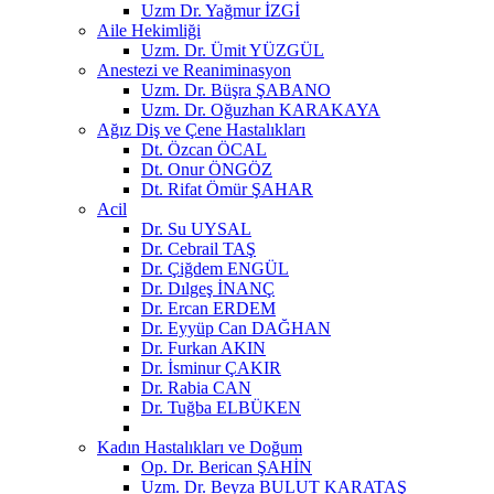
Uzm Dr. Yağmur İZGİ
Aile Hekimliği
Uzm. Dr. Ümit YÜZGÜL
Anestezi ve Reaniminasyon
Uzm. Dr. Büşra ŞABANO
Uzm. Dr. Oğuzhan KARAKAYA
Ağız Diş ve Çene Hastalıkları
Dt. Özcan ÖCAL
Dt. Onur ÖNGÖZ
Dt. Rifat Ömür ŞAHAR
Acil
Dr. Su UYSAL
Dr. Cebrail TAŞ
Dr. Çiğdem ENGÜL
Dr. Dılgeş İNANÇ
Dr. Ercan ERDEM
Dr. Eyyüp Can DAĞHAN
Dr. Furkan AKIN
Dr. İsminur ÇAKIR
Dr. Rabia CAN
Dr. Tuğba ELBÜKEN
Kadın Hastalıkları ve Doğum
Op. Dr. Berican ŞAHİN
Uzm. Dr. Beyza BULUT KARATAŞ