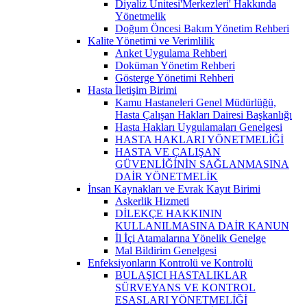
Diyaliz Ünitesi'Merkezleri' Hakkında
Yönetmelik
Doğum Öncesi Bakım Yönetim Rehberi
Kalite Yönetimi ve Verimlilik
Anket Uygulama Rehberi
Doküman Yönetim Rehberi
Gösterge Yönetimi Rehberi
Hasta İletişim Birimi
Kamu Hastaneleri Genel Müdürlüğü,
Hasta Çalışan Hakları Dairesi Başkanlığı
Hasta Hakları Uygulamaları Genelgesi
HASTA HAKLARI YÖNETMELİĞİ
HASTA VE ÇALIŞAN
GÜVENLİĞİNİN SAĞLANMASINA
DAİR YÖNETMELİK
İnsan Kaynakları ve Evrak Kayıt Birimi
Askerlik Hizmeti
DİLEKÇE HAKKININ
KULLANILMASINA DAİR KANUN
İl İçi Atamalarına Yönelik Genelge
Mal Bildirim Genelgesi
Enfeksiyonların Kontrolü ve Kontrolü
BULAŞICI HASTALIKLAR
SÜRVEYANS VE KONTROL
ESASLARI YÖNETMELİĞİ