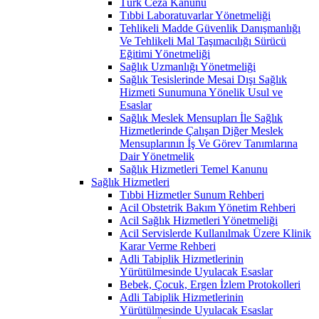
Türk Ceza Kanunu
Tıbbi Laboratuvarlar Yönetmeliği
Tehlikeli Madde Güvenlik Danışmanlığı
Ve Tehlikeli Mal Taşımacılığı Sürücü
Eğitimi Yönetmeliği
Sağlık Uzmanlığı Yönetmeliği
Sağlık Tesislerinde Mesai Dışı Sağlık
Hizmeti Sunumuna Yönelik Usul ve
Esaslar
Sağlık Meslek Mensupları İle Sağlık
Hizmetlerinde Çalışan Diğer Meslek
Mensuplarının İş Ve Görev Tanımlarına
Dair Yönetmelik
Sağlık Hizmetleri Temel Kanunu
Sağlık Hizmetleri
Tıbbi Hizmetler Sunum Rehberi
Acil Obstetrik Bakım Yönetim Rehberi
Acil Sağlık Hizmetleri Yönetmeliği
Acil Servislerde Kullanılmak Üzere Klinik
Karar Verme Rehberi
Adli Tabiplik Hizmetlerinin
Yürütülmesinde Uyulacak Esaslar
Bebek, Çocuk, Ergen İzlem Protokolleri
Adli Tabiplik Hizmetlerinin
Yürütülmesinde Uyulacak Esaslar