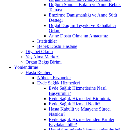
Doğum Sonrası Bakım ve Anne-Bebek
Teması
Emzirme Danışmanlığı ve Anne Sütü
Desteği
Doğal Doğum Teşviki ve Rahatlatıcı
Ortam
Anne Dostu Olmanın Amacımız
İstatistikler
Bebek Dostu Hastane
Diyabet Okulu
Yaş Alma Merkezi
Organ Bağış Birimi
Yönlendirme
Hasta Rehberi
Nöbetçi Eczaneler
Evde Sağlık Hizmetleri
Evde Sağlık Hizmetlerine Nasıl
Başvurulur?
Evde Sağlık Hizmetleri Birimimiz
Evde Sağlık Hizmeti Nedir?
Hasta Kabulü ve Muayene Süreci
Nasıldır?
Evde Sağlık Hizmetlerinden Kimler
Faydalanabilir?
Hangi durumlarda hizmet sonlandırılır?