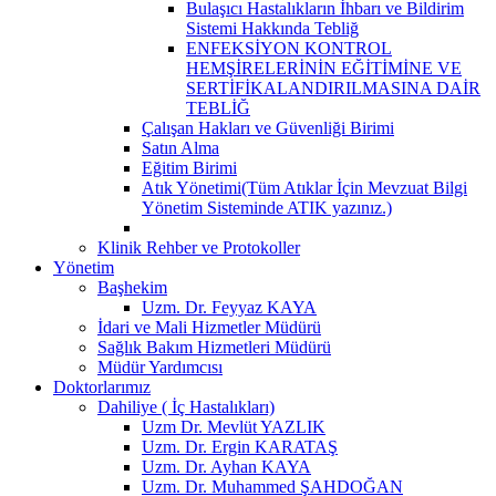
Bulaşıcı Hastalıkların İhbarı ve Bildirim
Sistemi Hakkında Tebliğ
ENFEKSİYON KONTROL
HEMŞİRELERİNİN EĞİTİMİNE VE
SERTİFİKALANDIRILMASINA DAİR
TEBLİĞ
Çalışan Hakları ve Güvenliği Birimi
Satın Alma
Eğitim Birimi
Atık Yönetimi(Tüm Atıklar İçin Mevzuat Bilgi
Yönetim Sisteminde ATIK yazınız.)
Klinik Rehber ve Protokoller
Yönetim
Başhekim
Uzm. Dr. Feyyaz KAYA
İdari ve Mali Hizmetler Müdürü
Sağlık Bakım Hizmetleri Müdürü
Müdür Yardımcısı
Doktorlarımız
Dahiliye ( İç Hastalıkları)
Uzm Dr. Mevlüt YAZLIK
Uzm. Dr. Ergin KARATAŞ
Uzm. Dr. Ayhan KAYA
Uzm. Dr. Muhammed ŞAHDOĞAN