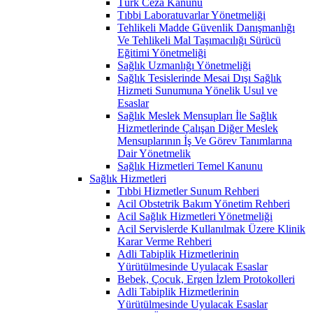
Türk Ceza Kanunu
Tıbbi Laboratuvarlar Yönetmeliği
Tehlikeli Madde Güvenlik Danışmanlığı
Ve Tehlikeli Mal Taşımacılığı Sürücü
Eğitimi Yönetmeliği
Sağlık Uzmanlığı Yönetmeliği
Sağlık Tesislerinde Mesai Dışı Sağlık
Hizmeti Sunumuna Yönelik Usul ve
Esaslar
Sağlık Meslek Mensupları İle Sağlık
Hizmetlerinde Çalışan Diğer Meslek
Mensuplarının İş Ve Görev Tanımlarına
Dair Yönetmelik
Sağlık Hizmetleri Temel Kanunu
Sağlık Hizmetleri
Tıbbi Hizmetler Sunum Rehberi
Acil Obstetrik Bakım Yönetim Rehberi
Acil Sağlık Hizmetleri Yönetmeliği
Acil Servislerde Kullanılmak Üzere Klinik
Karar Verme Rehberi
Adli Tabiplik Hizmetlerinin
Yürütülmesinde Uyulacak Esaslar
Bebek, Çocuk, Ergen İzlem Protokolleri
Adli Tabiplik Hizmetlerinin
Yürütülmesinde Uyulacak Esaslar