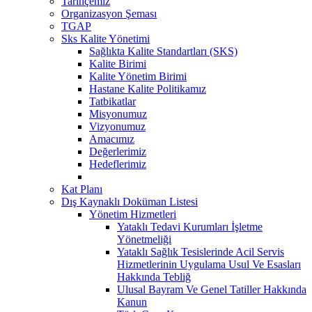
Tarihçemiz
Organizasyon Şeması
TGAP
Sks Kalite Yönetimi
Sağlıkta Kalite Standartları (SKS)
Kalite Birimi
Kalite Yönetim Birimi
Hastane Kalite Politikamız
Tatbikatlar
Misyonumuz
Vizyonumuz
Amacımız
Değerlerimiz
Hedeflerimiz
Kat Planı
Dış Kaynaklı Doküman Listesi
Yönetim Hizmetleri
Yataklı Tedavi Kurumları İşletme
Yönetmeliği
Yataklı Sağlık Tesislerinde Acil Servis
Hizmetlerinin Uygulama Usul Ve Esasları
Hakkında Tebliğ
Ulusal Bayram Ve Genel Tatiller Hakkında
Kanun