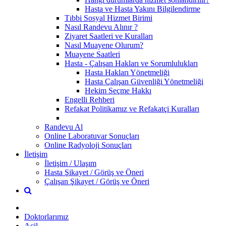
Hasta ve Hasta Yakını Bilgilendirme
Tıbbi Sosyal Hizmet Birimi
Nasıl Randevu Alınır ?
Ziyaret Saatleri ve Kuralları
Nasıl Muayene Olurum?
Muayene Saatleri
Hasta - Çalışan Hakları ve Sorumlulukları
Hasta Hakları Yönetmeliği
Hasta Çalışan Güvenliği Yönetmeliği
Hekim Seçme Hakkı
Engelli Rehberi
Refakat Politikamız ve Refakatçi Kuralları
Randevu Al
Online Laboratuvar Sonuçları
Online Radyoloji Sonuçları
İletişim
İletişim / Ulaşım
Hasta Şikayet / Görüş ve Öneri
Çalışan Şikayet / Görüş ve Öneri
Doktorlarımız
Acil