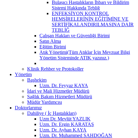
Bulaşıcı Hastalıkların İhbarı ve Bildirim
Sistemi Hakkında Tebliğ
ENFEKSİYON KONTROL
HEMŞİRELERİNİN EĞİTİMİNE VE
SERTİFİKALANDIRILMASINA DAİR
TEBLİĞ
Çalışan Hakları ve Güvenliği Birimi
Satın Alma
Eğitim Birimi
Atık Yönetimi(Tüm Atıklar İçin Mevzuat Bilgi
Yönetim Sisteminde ATIK yazınız.)
Klinik Rehber ve Protokoller
Yönetim
Başhekim
Uzm. Dr. Feyyaz KAYA
İdari ve Mali Hizmetler Müdürü
Sağlık Bakım Hizmetleri Müdürü
Müdür Yardımcısı
Doktorlarımız
Dahiliye ( İç Hastalıkları)
Uzm Dr. Mevlüt YAZLIK
Uzm. Dr. Ergin KARATAŞ
Uzm. Dr. Ayhan KAYA
Uzm. Dr. Muhammed ŞAHDOĞAN