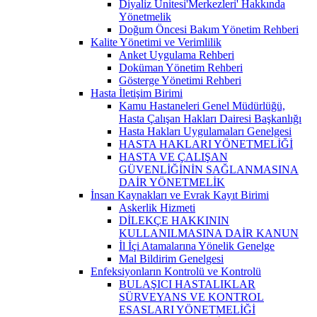
Diyaliz Ünitesi'Merkezleri' Hakkında
Yönetmelik
Doğum Öncesi Bakım Yönetim Rehberi
Kalite Yönetimi ve Verimlilik
Anket Uygulama Rehberi
Doküman Yönetim Rehberi
Gösterge Yönetimi Rehberi
Hasta İletişim Birimi
Kamu Hastaneleri Genel Müdürlüğü,
Hasta Çalışan Hakları Dairesi Başkanlığı
Hasta Hakları Uygulamaları Genelgesi
HASTA HAKLARI YÖNETMELİĞİ
HASTA VE ÇALIŞAN
GÜVENLİĞİNİN SAĞLANMASINA
DAİR YÖNETMELİK
İnsan Kaynakları ve Evrak Kayıt Birimi
Askerlik Hizmeti
DİLEKÇE HAKKININ
KULLANILMASINA DAİR KANUN
İl İçi Atamalarına Yönelik Genelge
Mal Bildirim Genelgesi
Enfeksiyonların Kontrolü ve Kontrolü
BULAŞICI HASTALIKLAR
SÜRVEYANS VE KONTROL
ESASLARI YÖNETMELİĞİ