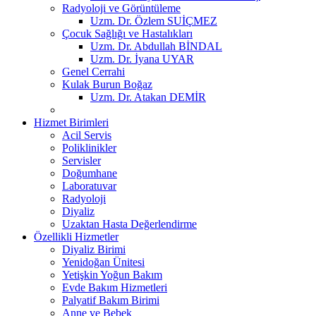
Radyoloji ve Görüntüleme
Uzm. Dr. Özlem SUİÇMEZ
Çocuk Sağlığı ve Hastalıkları
Uzm. Dr. Abdullah BİNDAL
Uzm. Dr. İyana UYAR
Genel Cerrahi
Kulak Burun Boğaz
Uzm. Dr. Atakan DEMİR
Hizmet Birimleri
Acil Servis
Poliklinikler
Servisler
Doğumhane
Laboratuvar
Radyoloji
Diyaliz
Uzaktan Hasta Değerlendirme
Özellikli Hizmetler
Diyaliz Birimi
Yenidoğan Ünitesi
Yetişkin Yoğun Bakım
Evde Bakım Hizmetleri
Palyatif Bakım Birimi
Anne ve Bebek