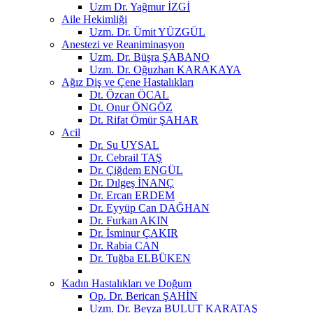
Uzm Dr. Yağmur İZGİ
Aile Hekimliği
Uzm. Dr. Ümit YÜZGÜL
Anestezi ve Reaniminasyon
Uzm. Dr. Büşra ŞABANO
Uzm. Dr. Oğuzhan KARAKAYA
Ağız Diş ve Çene Hastalıkları
Dt. Özcan ÖCAL
Dt. Onur ÖNGÖZ
Dt. Rifat Ömür ŞAHAR
Acil
Dr. Su UYSAL
Dr. Cebrail TAŞ
Dr. Çiğdem ENGÜL
Dr. Dılgeş İNANÇ
Dr. Ercan ERDEM
Dr. Eyyüp Can DAĞHAN
Dr. Furkan AKIN
Dr. İsminur ÇAKIR
Dr. Rabia CAN
Dr. Tuğba ELBÜKEN
Kadın Hastalıkları ve Doğum
Op. Dr. Berican ŞAHİN
Uzm. Dr. Beyza BULUT KARATAŞ