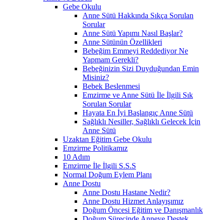
Gebe Okulu
Anne Sütü Hakkında Sıkça Sorulan
Sorular
Anne Sütü Yapımı Nasıl Başlar?
Anne Sütünün Özellikleri
Bebeğim Emmeyi Reddediyor Ne
Yapmam Gerekli?
Bebeğinizin Sizi Duyduğundan Emin
Misiniz?
Bebek Beslenmesi
Emzirme ve Anne Sütü İle İlgili Sık
Sorulan Sorular
Hayata En İyi Başlangıç Anne Sütü
Sağlıklı Nesiller, Sağlıklı Gelecek İçin
Anne Sütü
Uzaktan Eğitim Gebe Okulu
Emzirme Politikamız
10 Adım
Emzirme İle İlgili S.S.S
Normal Doğum Eylem Planı
Anne Dostu
Anne Dostu Hastane Nedir?
Anne Dostu Hizmet Anlayışımız
Doğum Öncesi Eğitim ve Danışmanlık
Doğum Sürecinde Anneye Destek