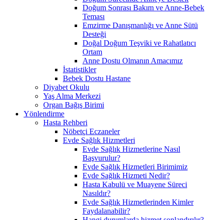
Doğum Sonrası Bakım ve Anne-Bebek
Teması
Emzirme Danışmanlığı ve Anne Sütü
Desteği
Doğal Doğum Teşviki ve Rahatlatıcı
Ortam
Anne Dostu Olmanın Amacımız
İstatistikler
Bebek Dostu Hastane
Diyabet Okulu
Yaş Alma Merkezi
Organ Bağış Birimi
Yönlendirme
Hasta Rehberi
Nöbetçi Eczaneler
Evde Sağlık Hizmetleri
Evde Sağlık Hizmetlerine Nasıl
Başvurulur?
Evde Sağlık Hizmetleri Birimimiz
Evde Sağlık Hizmeti Nedir?
Hasta Kabulü ve Muayene Süreci
Nasıldır?
Evde Sağlık Hizmetlerinden Kimler
Faydalanabilir?
Hangi durumlarda hizmet sonlandırılır?