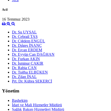
Acil
16 Temmuz 2023
Dr. Su UYSAL
Dr. Cebrail TAŞ
Dr. Çiğdem ENGÜL
Dr. Dılgeş İNANÇ
Dr. Ercan ERDEM
Dr. Eyyüp Can DAĞHAN
Dr. Furkan AKIN
Dr. İsminur ÇAKIR
Dr. Rabia CAN
Dr. Tuğba ELBÜKEN
Dr. Zilan İNAL
Prt. Dr. Kübra ŞEKERCİ
Yönetim
Başhekim
İdari ve Mali Hizmetler Müdürü
Sağlık Bakım Hizmetleri Müdürü