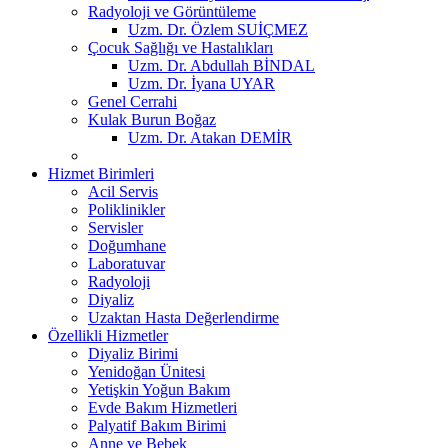
Radyoloji ve Görüntüleme
Uzm. Dr. Özlem SUİÇMEZ
Çocuk Sağlığı ve Hastalıkları
Uzm. Dr. Abdullah BİNDAL
Uzm. Dr. İyana UYAR
Genel Cerrahi
Kulak Burun Boğaz
Uzm. Dr. Atakan DEMİR
Hizmet Birimleri
Acil Servis
Poliklinikler
Servisler
Doğumhane
Laboratuvar
Radyoloji
Diyaliz
Uzaktan Hasta Değerlendirme
Özellikli Hizmetler
Diyaliz Birimi
Yenidoğan Ünitesi
Yetişkin Yoğun Bakım
Evde Bakım Hizmetleri
Palyatif Bakım Birimi
Anne ve Bebek