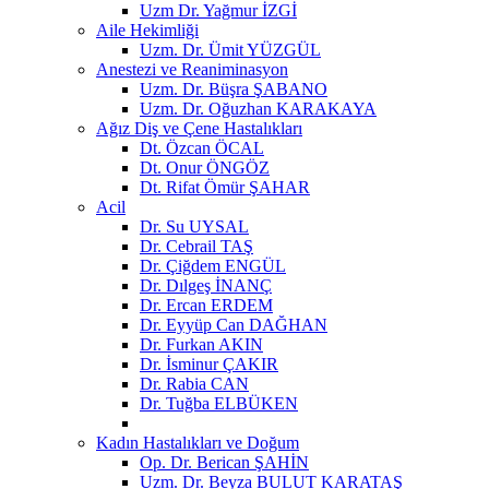
Uzm Dr. Yağmur İZGİ
Aile Hekimliği
Uzm. Dr. Ümit YÜZGÜL
Anestezi ve Reaniminasyon
Uzm. Dr. Büşra ŞABANO
Uzm. Dr. Oğuzhan KARAKAYA
Ağız Diş ve Çene Hastalıkları
Dt. Özcan ÖCAL
Dt. Onur ÖNGÖZ
Dt. Rifat Ömür ŞAHAR
Acil
Dr. Su UYSAL
Dr. Cebrail TAŞ
Dr. Çiğdem ENGÜL
Dr. Dılgeş İNANÇ
Dr. Ercan ERDEM
Dr. Eyyüp Can DAĞHAN
Dr. Furkan AKIN
Dr. İsminur ÇAKIR
Dr. Rabia CAN
Dr. Tuğba ELBÜKEN
Kadın Hastalıkları ve Doğum
Op. Dr. Berican ŞAHİN
Uzm. Dr. Beyza BULUT KARATAŞ