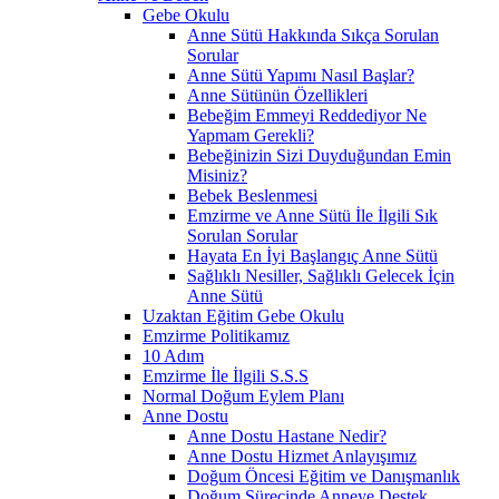
Gebe Okulu
Anne Sütü Hakkında Sıkça Sorulan
Sorular
Anne Sütü Yapımı Nasıl Başlar?
Anne Sütünün Özellikleri
Bebeğim Emmeyi Reddediyor Ne
Yapmam Gerekli?
Bebeğinizin Sizi Duyduğundan Emin
Misiniz?
Bebek Beslenmesi
Emzirme ve Anne Sütü İle İlgili Sık
Sorulan Sorular
Hayata En İyi Başlangıç Anne Sütü
Sağlıklı Nesiller, Sağlıklı Gelecek İçin
Anne Sütü
Uzaktan Eğitim Gebe Okulu
Emzirme Politikamız
10 Adım
Emzirme İle İlgili S.S.S
Normal Doğum Eylem Planı
Anne Dostu
Anne Dostu Hastane Nedir?
Anne Dostu Hizmet Anlayışımız
Doğum Öncesi Eğitim ve Danışmanlık
Doğum Sürecinde Anneye Destek