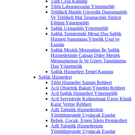
Türk Ceza Kanunu
Tıbbi Laboratuvarlar Yönetmeliği
Tehlikeli Madde Güvenlik Danışmanlığı
Ve Tehlikeli Mal Taşımacılığı Sürücü
Eğitimi Yönetmeliği
Sağlık Uzmanlığı Yönetmeliği
Sağlık Tesislerinde Mesai Dışı Sağlık
Hizmeti Sunumuna Yönelik Usul ve
Esaslar
Sağlık Meslek Mensupları İle Sağlık
Hizmetlerinde Çalışan Diğer Meslek
Mensuplarının İş Ve Görev Tanımlarına
Dair Yönetmelik
Sağlık Hizmetleri Temel Kanunu
Sağlık Hizmetleri
Tıbbi Hizmetler Sunum Rehberi
Acil Obstetrik Bakım Yönetim Rehberi
Acil Sağlık Hizmetleri Yönetmeliği
Acil Servislerde Kullanılmak Üzere Klinik
Karar Verme Rehberi
Adli Tabiplik Hizmetlerinin
Yürütülmesinde Uyulacak Esaslar
Bebek, Çocuk, Ergen İzlem Protokolleri
Adli Tabiplik Hizmetlerinin
Yürütülmesinde Uyulacak Esaslar