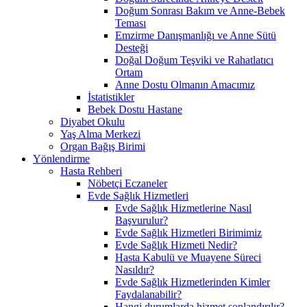
Doğum Sonrası Bakım ve Anne-Bebek
Teması
Emzirme Danışmanlığı ve Anne Sütü
Desteği
Doğal Doğum Teşviki ve Rahatlatıcı
Ortam
Anne Dostu Olmanın Amacımız
İstatistikler
Bebek Dostu Hastane
Diyabet Okulu
Yaş Alma Merkezi
Organ Bağış Birimi
Yönlendirme
Hasta Rehberi
Nöbetçi Eczaneler
Evde Sağlık Hizmetleri
Evde Sağlık Hizmetlerine Nasıl
Başvurulur?
Evde Sağlık Hizmetleri Birimimiz
Evde Sağlık Hizmeti Nedir?
Hasta Kabulü ve Muayene Süreci
Nasıldır?
Evde Sağlık Hizmetlerinden Kimler
Faydalanabilir?
Hangi durumlarda hizmet sonlandırılır?