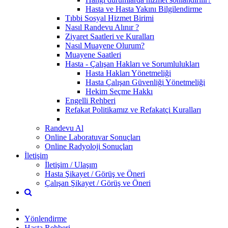
Hasta ve Hasta Yakını Bilgilendirme
Tıbbi Sosyal Hizmet Birimi
Nasıl Randevu Alınır ?
Ziyaret Saatleri ve Kuralları
Nasıl Muayene Olurum?
Muayene Saatleri
Hasta - Çalışan Hakları ve Sorumlulukları
Hasta Hakları Yönetmeliği
Hasta Çalışan Güvenliği Yönetmeliği
Hekim Seçme Hakkı
Engelli Rehberi
Refakat Politikamız ve Refakatçi Kuralları
Randevu Al
Online Laboratuvar Sonuçları
Online Radyoloji Sonuçları
İletişim
İletişim / Ulaşım
Hasta Şikayet / Görüş ve Öneri
Çalışan Şikayet / Görüş ve Öneri
Yönlendirme
Hasta Rehberi