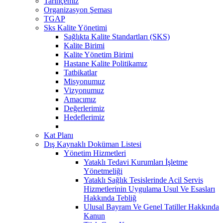
Tarihçemiz
Organizasyon Şeması
TGAP
Sks Kalite Yönetimi
Sağlıkta Kalite Standartları (SKS)
Kalite Birimi
Kalite Yönetim Birimi
Hastane Kalite Politikamız
Tatbikatlar
Misyonumuz
Vizyonumuz
Amacımız
Değerlerimiz
Hedeflerimiz
Kat Planı
Dış Kaynaklı Doküman Listesi
Yönetim Hizmetleri
Yataklı Tedavi Kurumları İşletme
Yönetmeliği
Yataklı Sağlık Tesislerinde Acil Servis
Hizmetlerinin Uygulama Usul Ve Esasları
Hakkında Tebliğ
Ulusal Bayram Ve Genel Tatiller Hakkında
Kanun