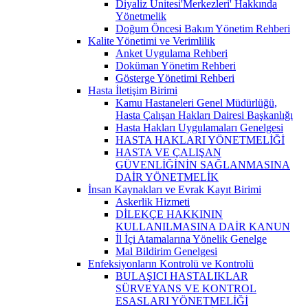
Diyaliz Ünitesi'Merkezleri' Hakkında
Yönetmelik
Doğum Öncesi Bakım Yönetim Rehberi
Kalite Yönetimi ve Verimlilik
Anket Uygulama Rehberi
Doküman Yönetim Rehberi
Gösterge Yönetimi Rehberi
Hasta İletişim Birimi
Kamu Hastaneleri Genel Müdürlüğü,
Hasta Çalışan Hakları Dairesi Başkanlığı
Hasta Hakları Uygulamaları Genelgesi
HASTA HAKLARI YÖNETMELİĞİ
HASTA VE ÇALIŞAN
GÜVENLİĞİNİN SAĞLANMASINA
DAİR YÖNETMELİK
İnsan Kaynakları ve Evrak Kayıt Birimi
Askerlik Hizmeti
DİLEKÇE HAKKININ
KULLANILMASINA DAİR KANUN
İl İçi Atamalarına Yönelik Genelge
Mal Bildirim Genelgesi
Enfeksiyonların Kontrolü ve Kontrolü
BULAŞICI HASTALIKLAR
SÜRVEYANS VE KONTROL
ESASLARI YÖNETMELİĞİ