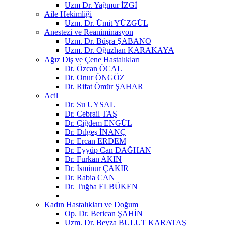
Uzm Dr. Yağmur İZGİ
Aile Hekimliği
Uzm. Dr. Ümit YÜZGÜL
Anestezi ve Reaniminasyon
Uzm. Dr. Büşra ŞABANO
Uzm. Dr. Oğuzhan KARAKAYA
Ağız Diş ve Çene Hastalıkları
Dt. Özcan ÖCAL
Dt. Onur ÖNGÖZ
Dt. Rifat Ömür ŞAHAR
Acil
Dr. Su UYSAL
Dr. Cebrail TAŞ
Dr. Çiğdem ENGÜL
Dr. Dılgeş İNANÇ
Dr. Ercan ERDEM
Dr. Eyyüp Can DAĞHAN
Dr. Furkan AKIN
Dr. İsminur ÇAKIR
Dr. Rabia CAN
Dr. Tuğba ELBÜKEN
Kadın Hastalıkları ve Doğum
Op. Dr. Berican ŞAHİN
Uzm. Dr. Beyza BULUT KARATAŞ