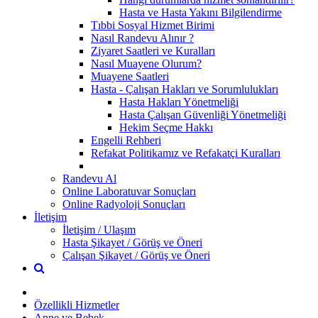
Hasta ve Hasta Yakını Bilgilendirme
Tıbbi Sosyal Hizmet Birimi
Nasıl Randevu Alınır ?
Ziyaret Saatleri ve Kuralları
Nasıl Muayene Olurum?
Muayene Saatleri
Hasta - Çalışan Hakları ve Sorumlulukları
Hasta Hakları Yönetmeliği
Hasta Çalışan Güvenliği Yönetmeliği
Hekim Seçme Hakkı
Engelli Rehberi
Refakat Politikamız ve Refakatçi Kuralları
Randevu Al
Online Laboratuvar Sonuçları
Online Radyoloji Sonuçları
İletişim
İletişim / Ulaşım
Hasta Şikayet / Görüş ve Öneri
Çalışan Şikayet / Görüş ve Öneri
Özellikli Hizmetler
Anne ve Bebek