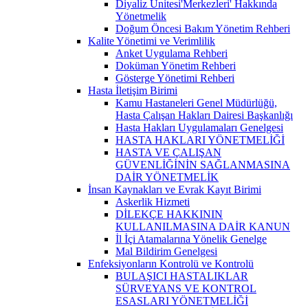
Diyaliz Ünitesi'Merkezleri' Hakkında
Yönetmelik
Doğum Öncesi Bakım Yönetim Rehberi
Kalite Yönetimi ve Verimlilik
Anket Uygulama Rehberi
Doküman Yönetim Rehberi
Gösterge Yönetimi Rehberi
Hasta İletişim Birimi
Kamu Hastaneleri Genel Müdürlüğü,
Hasta Çalışan Hakları Dairesi Başkanlığı
Hasta Hakları Uygulamaları Genelgesi
HASTA HAKLARI YÖNETMELİĞİ
HASTA VE ÇALIŞAN
GÜVENLİĞİNİN SAĞLANMASINA
DAİR YÖNETMELİK
İnsan Kaynakları ve Evrak Kayıt Birimi
Askerlik Hizmeti
DİLEKÇE HAKKININ
KULLANILMASINA DAİR KANUN
İl İçi Atamalarına Yönelik Genelge
Mal Bildirim Genelgesi
Enfeksiyonların Kontrolü ve Kontrolü
BULAŞICI HASTALIKLAR
SÜRVEYANS VE KONTROL
ESASLARI YÖNETMELİĞİ