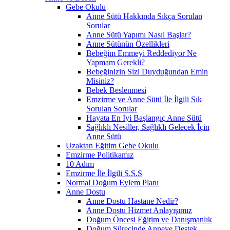
Gebe Okulu
Anne Sütü Hakkında Sıkça Sorulan
Sorular
Anne Sütü Yapımı Nasıl Başlar?
Anne Sütünün Özellikleri
Bebeğim Emmeyi Reddediyor Ne
Yapmam Gerekli?
Bebeğinizin Sizi Duyduğundan Emin
Misiniz?
Bebek Beslenmesi
Emzirme ve Anne Sütü İle İlgili Sık
Sorulan Sorular
Hayata En İyi Başlangıç Anne Sütü
Sağlıklı Nesiller, Sağlıklı Gelecek İçin
Anne Sütü
Uzaktan Eğitim Gebe Okulu
Emzirme Politikamız
10 Adım
Emzirme İle İlgili S.S.S
Normal Doğum Eylem Planı
Anne Dostu
Anne Dostu Hastane Nedir?
Anne Dostu Hizmet Anlayışımız
Doğum Öncesi Eğitim ve Danışmanlık
Doğum Sürecinde Anneye Destek