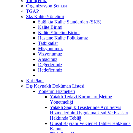
Tarihçemiz
Organizasyon Şeması
TGAP
Sks Kalite Yönetimi
Sağlıkta Kalite Standartları (SKS)
Kalite Birimi
Kalite Yönetim Birimi
Hastane Kalite Politikamız
Tatbikatlar
Misyonumuz
Vizyonumuz
Amacımız
Değerlerimiz
Hedeflerimiz
Kat Planı
Dış Kaynaklı Doküman Listesi
Yönetim Hizmetleri
Yataklı Tedavi Kurumları İşletme
Yönetmeliği
Yataklı Sağlık Tesislerinde Acil Servis
Hizmetlerinin Uygulama Usul Ve Esasları
Hakkında Tebliğ
Ulusal Bayram Ve Genel Tatiller Hakkında
Kanun