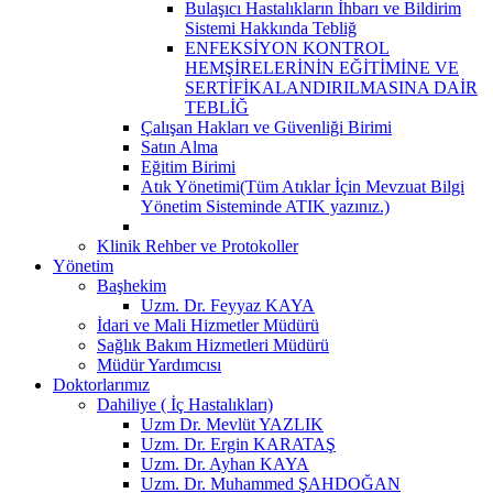
Bulaşıcı Hastalıkların İhbarı ve Bildirim
Sistemi Hakkında Tebliğ
ENFEKSİYON KONTROL
HEMŞİRELERİNİN EĞİTİMİNE VE
SERTİFİKALANDIRILMASINA DAİR
TEBLİĞ
Çalışan Hakları ve Güvenliği Birimi
Satın Alma
Eğitim Birimi
Atık Yönetimi(Tüm Atıklar İçin Mevzuat Bilgi
Yönetim Sisteminde ATIK yazınız.)
Klinik Rehber ve Protokoller
Yönetim
Başhekim
Uzm. Dr. Feyyaz KAYA
İdari ve Mali Hizmetler Müdürü
Sağlık Bakım Hizmetleri Müdürü
Müdür Yardımcısı
Doktorlarımız
Dahiliye ( İç Hastalıkları)
Uzm Dr. Mevlüt YAZLIK
Uzm. Dr. Ergin KARATAŞ
Uzm. Dr. Ayhan KAYA
Uzm. Dr. Muhammed ŞAHDOĞAN