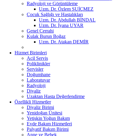
Radyoloji ve Görüntüleme
Uzm. Dr. Özlem SUİÇMEZ
Çocuk Sağlığı ve Hastalıkları
Uzm. Dr. Abdullah BİNDAL
Uzm. Dr. İyana UYAR
Genel Cerrahi
Kulak Burun Boğaz
Uzm. Dr. Atakan DEMİR
Hizmet Birimleri
Acil Servis
Poliklinikler
Servisler
Doğumhane
Laboratuvar
Radyoloji
Diyaliz
Uzaktan Hasta Değerlendirme
Özellikli Hizmetler
Diyaliz Birimi
Yenidoğan Ünitesi
Yetişkin Yoğun Bakım
Evde Bakım Hizmetleri
Palyatif Bakım Birimi
Anne ve Bebek