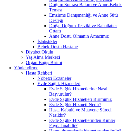
Doğum Sonrası Bakım ve Anne-Bebek
Teması
Emzirme Danışmanlığı ve Anne Sütü
Desteği
Doğal Doğum Teşviki ve Rahatlatıcı
Ortam
Anne Dostu Olmanın Amacımız
İstatistikler
Bebek Dostu Hastane
Diyabet Okulu
Yaş Alma Merkezi
Organ Bağış Birimi
Yönlendirme
Hasta Rehberi
Nöbetçi Eczaneler
Evde Sağlık Hizmetleri
Evde Sağlık Hizmetlerine Nasıl
Başvurulur?
Evde Sağlık Hizmetleri Birimimiz
Evde Sağlık Hizmeti Nedir?
Hasta Kabulü ve Muayene Süreci
Nasıldır?
Evde Sağlık Hizmetlerinden Kimler
Faydalanabilir?
Hangi durumlarda hizmet sonlandırılır?