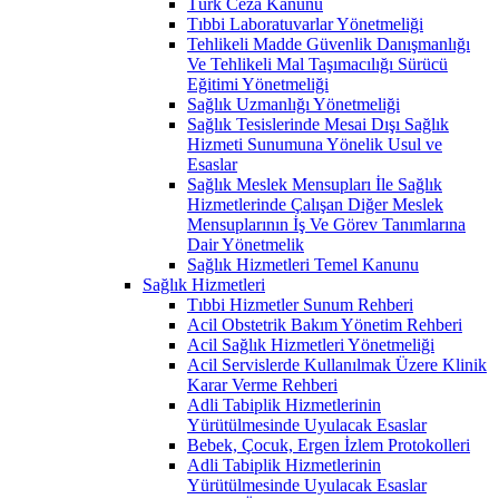
Türk Ceza Kanunu
Tıbbi Laboratuvarlar Yönetmeliği
Tehlikeli Madde Güvenlik Danışmanlığı
Ve Tehlikeli Mal Taşımacılığı Sürücü
Eğitimi Yönetmeliği
Sağlık Uzmanlığı Yönetmeliği
Sağlık Tesislerinde Mesai Dışı Sağlık
Hizmeti Sunumuna Yönelik Usul ve
Esaslar
Sağlık Meslek Mensupları İle Sağlık
Hizmetlerinde Çalışan Diğer Meslek
Mensuplarının İş Ve Görev Tanımlarına
Dair Yönetmelik
Sağlık Hizmetleri Temel Kanunu
Sağlık Hizmetleri
Tıbbi Hizmetler Sunum Rehberi
Acil Obstetrik Bakım Yönetim Rehberi
Acil Sağlık Hizmetleri Yönetmeliği
Acil Servislerde Kullanılmak Üzere Klinik
Karar Verme Rehberi
Adli Tabiplik Hizmetlerinin
Yürütülmesinde Uyulacak Esaslar
Bebek, Çocuk, Ergen İzlem Protokolleri
Adli Tabiplik Hizmetlerinin
Yürütülmesinde Uyulacak Esaslar