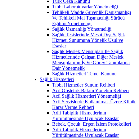
Türk Ceza Kanunu
Tıbbi Laboratuvarlar Yönetmeliği
Tehlikeli Madde Güvenlik Danışmanlığı
Ve Tehlikeli Mal Taşımacılığı Sürücü
Eğitimi Yönetmeliği
Sağlık Uzmanlığı Yönetmeliği
Sağlık Tesislerinde Mesai Dışı Sağlık
Hizmeti Sunumuna Yönelik Usul ve
Esaslar
Sağlık Meslek Mensupları İle Sağlık
Hizmetlerinde Çalışan Diğer Meslek
Mensuplarının İş Ve Görev Tanımlarına
Dair Yönetmelik
Sağlık Hizmetleri Temel Kanunu
Sağlık Hizmetleri
Tıbbi Hizmetler Sunum Rehberi
Acil Obstetrik Bakım Yönetim Rehberi
Acil Sağlık Hizmetleri Yönetmeliği
Acil Servislerde Kullanılmak Üzere Klinik
Karar Verme Rehberi
Adli Tabiplik Hizmetlerinin
Yürütülmesinde Uyulacak Esaslar
Bebek, Çocuk, Ergen İzlem Protokolleri
Adli Tabiplik Hizmetlerinin
Yürütülmesinde Uyulacak Esaslar