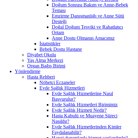
Doğum Sonrası Bakım ve Anne-Bebek
Teması
Emzirme Danışmanlığı ve Anne Sütü
Desteği
Doğal Doğum Teşviki ve Rahatlatıcı
Ortam
Anne Dostu Olmanın Amacımız
İstatistikler
Bebek Dostu Hastane
Diyabet Okulu
Yaş Alma Merkezi
Organ Bağış Birimi
Yönlendirme
Hasta Rehberi
Nöbetçi Eczaneler
Evde Sağlık Hizmetleri
Evde Sağlık Hizmetlerine Nasıl
Başvurulur?
Evde Sağlık Hizmetleri Birimimiz
Evde Sağlık Hizmeti Nedir?
Hasta Kabulü ve Muayene Süreci
Nasıldır?
Evde Sağlık Hizmetlerinden Kimler
Faydalanabilir?
Hangi durumlarda hizmet sonlandırılır?