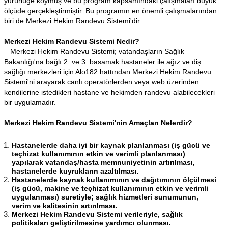
yürürlüğe koymuş ve bu program kapsamındaki çalışmaları büyük
ölçüde gerçekleştirmiştir. Bu programın en önemli çalışmalarından
biri de Merkezi Hekim Randevu Sistemi'dir.
Merkezi Hekim Randevu Sistemi Nedir?
Merkezi Hekim Randevu Sistemi; vatandaşların Sağlık
Bakanlığı'na bağlı 2. ve 3. basamak hastaneler ile ağız ve diş
sağlığı merkezleri için Alo182 hattından Merkezi Hekim Randevu
Sistemi'ni arayarak canlı operatörlerden veya web üzerinden
kendilerine istedikleri hastane ve hekimden randevu alabilecekleri
bir uygulamadır.
Merkezi Hekim Randevu Sistemi'nin Amaçları Nelerdir?
Hastanelerde daha iyi bir kaynak planlanması (iş gücü ve
teçhizat kullanımının etkin ve verimli planlanması)
yapılarak vatandaş/hasta memnuniyetinin artırılması,
hastanelerde kuyrukların azaltılması.
Hastanelerde kaynak kullanımının ve dağıtımının ölçülmesi
(iş gücü, makine ve teçhizat kullanımının etkin ve verimli
uygulanması) suretiyle; sağlık hizmetleri sunumunun,
verim ve kalitesinin artırılması.
Merkezi Hekim Randevu Sistemi verileriyle, sağlık
politikaları geliştirilmesine yardımcı olunması.