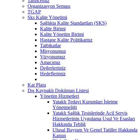
Tarihçemiz
Organizasyon Şeması
TGAP
Sks Kalite Yönetimi
Sağlıkta Kalite Standartları (SKS)
Kalite Birimi
Kalite Yönetim Birimi
Hastane Kalite Politikamız
Tatbikatlar
Misyonumuz
Vizyonumuz
Amacımız
Değerlerimiz
Hedeflerimiz
Kat Planı
Dış Kaynaklı Doküman Listesi
Yönetim Hizmetleri
Yataklı Tedavi Kurumları İşletme
Yönetmeliği
Yataklı Sağlık Tesislerinde Acil Servis
Hizmetlerinin Uygulama Usul Ve Esasları
Hakkında Tebliğ
Ulusal Bayram Ve Genel Tatiller Hakkında
Kanun