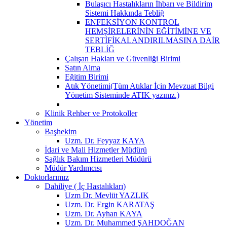
Bulaşıcı Hastalıkların İhbarı ve Bildirim
Sistemi Hakkında Tebliğ
ENFEKSİYON KONTROL
HEMŞİRELERİNİN EĞİTİMİNE VE
SERTİFİKALANDIRILMASINA DAİR
TEBLİĞ
Çalışan Hakları ve Güvenliği Birimi
Satın Alma
Eğitim Birimi
Atık Yönetimi(Tüm Atıklar İçin Mevzuat Bilgi
Yönetim Sisteminde ATIK yazınız.)
Klinik Rehber ve Protokoller
Yönetim
Başhekim
Uzm. Dr. Feyyaz KAYA
İdari ve Mali Hizmetler Müdürü
Sağlık Bakım Hizmetleri Müdürü
Müdür Yardımcısı
Doktorlarımız
Dahiliye ( İç Hastalıkları)
Uzm Dr. Mevlüt YAZLIK
Uzm. Dr. Ergin KARATAŞ
Uzm. Dr. Ayhan KAYA
Uzm. Dr. Muhammed ŞAHDOĞAN