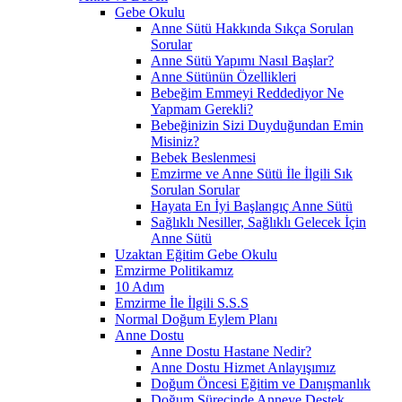
Gebe Okulu
Anne Sütü Hakkında Sıkça Sorulan
Sorular
Anne Sütü Yapımı Nasıl Başlar?
Anne Sütünün Özellikleri
Bebeğim Emmeyi Reddediyor Ne
Yapmam Gerekli?
Bebeğinizin Sizi Duyduğundan Emin
Misiniz?
Bebek Beslenmesi
Emzirme ve Anne Sütü İle İlgili Sık
Sorulan Sorular
Hayata En İyi Başlangıç Anne Sütü
Sağlıklı Nesiller, Sağlıklı Gelecek İçin
Anne Sütü
Uzaktan Eğitim Gebe Okulu
Emzirme Politikamız
10 Adım
Emzirme İle İlgili S.S.S
Normal Doğum Eylem Planı
Anne Dostu
Anne Dostu Hastane Nedir?
Anne Dostu Hizmet Anlayışımız
Doğum Öncesi Eğitim ve Danışmanlık
Doğum Sürecinde Anneye Destek