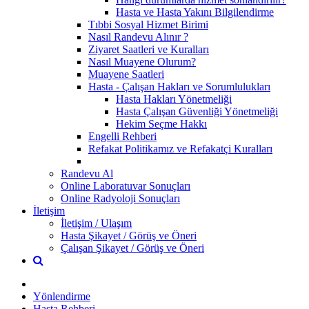
Hasta ve Hasta Yakını Bilgilendirme
Tıbbi Sosyal Hizmet Birimi
Nasıl Randevu Alınır ?
Ziyaret Saatleri ve Kuralları
Nasıl Muayene Olurum?
Muayene Saatleri
Hasta - Çalışan Hakları ve Sorumlulukları
Hasta Hakları Yönetmeliği
Hasta Çalışan Güvenliği Yönetmeliği
Hekim Seçme Hakkı
Engelli Rehberi
Refakat Politikamız ve Refakatçi Kuralları
Randevu Al
Online Laboratuvar Sonuçları
Online Radyoloji Sonuçları
İletişim
İletişim / Ulaşım
Hasta Şikayet / Görüş ve Öneri
Çalışan Şikayet / Görüş ve Öneri
Yönlendirme
Hasta Rehberi