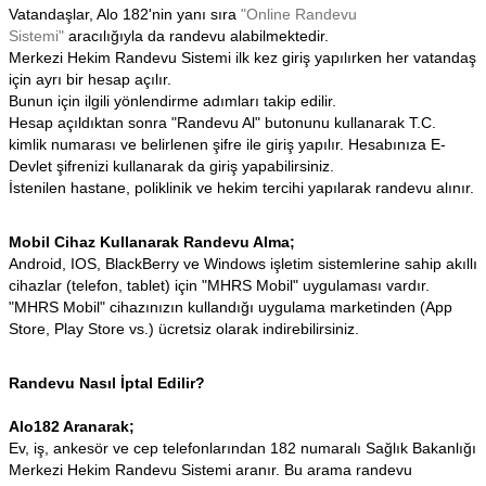
Vatandaşlar, Alo 182'nin yanı sıra
"Online Randevu
Sistemi"
aracılığıyla da randevu alabilmektedir.
Merkezi Hekim Randevu Sistemi ilk kez giriş yapılırken her vatandaş
için ayrı bir hesap açılır.
Bunun için ilgili yönlendirme adımları takip edilir.
Hesap açıldıktan sonra "Randevu Al" butonunu kullanarak T.C.
kimlik numarası ve belirlenen şifre ile giriş yapılır.
Hesabınıza E-
Devlet şifrenizi kullanarak da giriş yapabilirsiniz.
İstenilen hastane, poliklinik ve hekim tercihi yapılarak randevu alınır.
Mobil Cihaz Kullanarak Randevu Alma;
Android, IOS, BlackBerry ve Windows işletim sistemlerine sahip akıllı
cihazlar (telefon, tablet) için "MHRS Mobil" uygulaması vardır.
"MHRS Mobil" cihazınızın kullandığı uygulama marketinden (App
Store, Play Store vs.) ücretsiz olarak indirebilirsiniz.
Randevu Nasıl İptal Edilir?
Alo182 Aranarak;
Ev, iş, ankesör ve cep telefonlarından 182 numaralı Sağlık Bakanlığı
Merkezi Hekim Randevu Sistemi aranır. Bu arama randevu