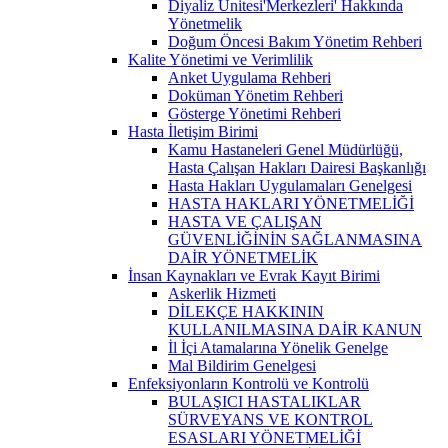
Diyaliz Ünitesi'Merkezleri' Hakkında
Yönetmelik
Doğum Öncesi Bakım Yönetim Rehberi
Kalite Yönetimi ve Verimlilik
Anket Uygulama Rehberi
Doküman Yönetim Rehberi
Gösterge Yönetimi Rehberi
Hasta İletişim Birimi
Kamu Hastaneleri Genel Müdürlüğü,
Hasta Çalışan Hakları Dairesi Başkanlığı
Hasta Hakları Uygulamaları Genelgesi
HASTA HAKLARI YÖNETMELİĞİ
HASTA VE ÇALIŞAN
GÜVENLİĞİNİN SAĞLANMASINA
DAİR YÖNETMELİK
İnsan Kaynakları ve Evrak Kayıt Birimi
Askerlik Hizmeti
DİLEKÇE HAKKININ
KULLANILMASINA DAİR KANUN
İl İçi Atamalarına Yönelik Genelge
Mal Bildirim Genelgesi
Enfeksiyonların Kontrolü ve Kontrolü
BULAŞICI HASTALIKLAR
SÜRVEYANS VE KONTROL
ESASLARI YÖNETMELİĞİ