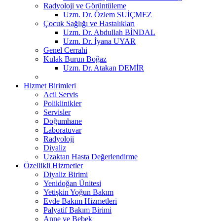
Radyoloji ve Görüntüleme
Uzm. Dr. Özlem SUİÇMEZ
Çocuk Sağlığı ve Hastalıkları
Uzm. Dr. Abdullah BİNDAL
Uzm. Dr. İyana UYAR
Genel Cerrahi
Kulak Burun Boğaz
Uzm. Dr. Atakan DEMİR
Hizmet Birimleri
Acil Servis
Poliklinikler
Servisler
Doğumhane
Laboratuvar
Radyoloji
Diyaliz
Uzaktan Hasta Değerlendirme
Özellikli Hizmetler
Diyaliz Birimi
Yenidoğan Ünitesi
Yetişkin Yoğun Bakım
Evde Bakım Hizmetleri
Palyatif Bakım Birimi
Anne ve Bebek