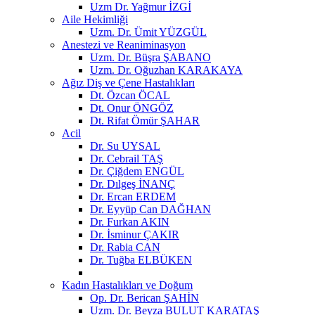
Uzm Dr. Yağmur İZGİ
Aile Hekimliği
Uzm. Dr. Ümit YÜZGÜL
Anestezi ve Reaniminasyon
Uzm. Dr. Büşra ŞABANO
Uzm. Dr. Oğuzhan KARAKAYA
Ağız Diş ve Çene Hastalıkları
Dt. Özcan ÖCAL
Dt. Onur ÖNGÖZ
Dt. Rifat Ömür ŞAHAR
Acil
Dr. Su UYSAL
Dr. Cebrail TAŞ
Dr. Çiğdem ENGÜL
Dr. Dılgeş İNANÇ
Dr. Ercan ERDEM
Dr. Eyyüp Can DAĞHAN
Dr. Furkan AKIN
Dr. İsminur ÇAKIR
Dr. Rabia CAN
Dr. Tuğba ELBÜKEN
Kadın Hastalıkları ve Doğum
Op. Dr. Berican ŞAHİN
Uzm. Dr. Beyza BULUT KARATAŞ