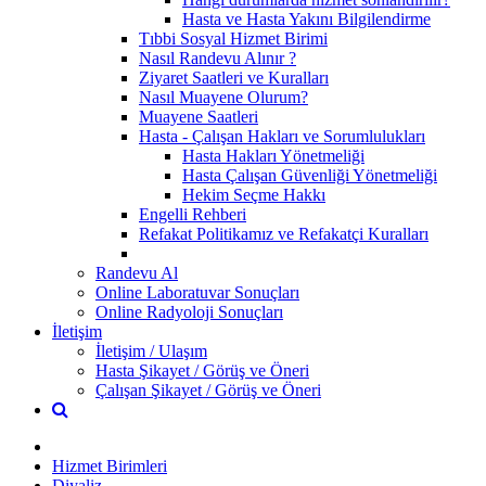
Hasta ve Hasta Yakını Bilgilendirme
Tıbbi Sosyal Hizmet Birimi
Nasıl Randevu Alınır ?
Ziyaret Saatleri ve Kuralları
Nasıl Muayene Olurum?
Muayene Saatleri
Hasta - Çalışan Hakları ve Sorumlulukları
Hasta Hakları Yönetmeliği
Hasta Çalışan Güvenliği Yönetmeliği
Hekim Seçme Hakkı
Engelli Rehberi
Refakat Politikamız ve Refakatçi Kuralları
Randevu Al
Online Laboratuvar Sonuçları
Online Radyoloji Sonuçları
İletişim
İletişim / Ulaşım
Hasta Şikayet / Görüş ve Öneri
Çalışan Şikayet / Görüş ve Öneri
Hizmet Birimleri
Diyaliz