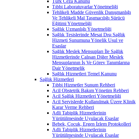
Türk Ceza Kanunu
Tıbbi Laboratuvarlar Yönetmeliği
Tehlikeli Madde Güvenlik Danışmanlığı
Ve Tehlikeli Mal Taşımacılığı Sürücü
Eğitimi Yönetmeliği
Sağlık Uzmanlığı Yönetmeliği
Sağlık Tesislerinde Mesai Dışı Sağlık
Hizmeti Sunumuna Yönelik Usul ve
Esaslar
Sağlık Meslek Mensupları İle Sağlık
Hizmetlerinde Çalışan Diğer Meslek
Mensuplarının İş Ve Görev Tanımlarına
Dair Yönetmelik
Sağlık Hizmetleri Temel Kanunu
Sağlık Hizmetleri
Tıbbi Hizmetler Sunum Rehberi
Acil Obstetrik Bakım Yönetim Rehberi
Acil Sağlık Hizmetleri Yönetmeliği
Acil Servislerde Kullanılmak Üzere Klinik
Karar Verme Rehberi
Adli Tabiplik Hizmetlerinin
Yürütülmesinde Uyulacak Esaslar
Bebek, Çocuk, Ergen İzlem Protokolleri
Adli Tabiplik Hizmetlerinin
Yürütülmesinde Uyulacak Esaslar