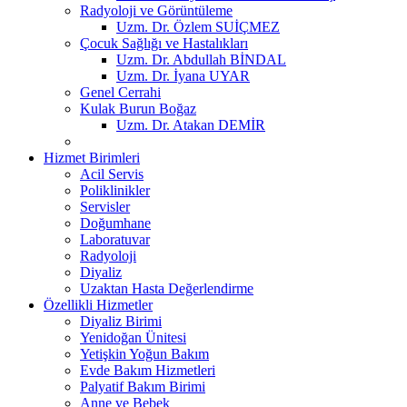
Radyoloji ve Görüntüleme
Uzm. Dr. Özlem SUİÇMEZ
Çocuk Sağlığı ve Hastalıkları
Uzm. Dr. Abdullah BİNDAL
Uzm. Dr. İyana UYAR
Genel Cerrahi
Kulak Burun Boğaz
Uzm. Dr. Atakan DEMİR
Hizmet Birimleri
Acil Servis
Poliklinikler
Servisler
Doğumhane
Laboratuvar
Radyoloji
Diyaliz
Uzaktan Hasta Değerlendirme
Özellikli Hizmetler
Diyaliz Birimi
Yenidoğan Ünitesi
Yetişkin Yoğun Bakım
Evde Bakım Hizmetleri
Palyatif Bakım Birimi
Anne ve Bebek