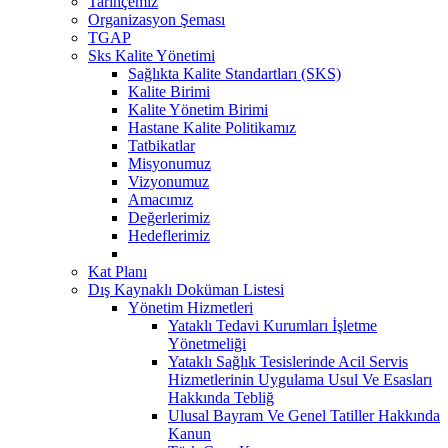
Tarihçemiz
Organizasyon Şeması
TGAP
Sks Kalite Yönetimi
Sağlıkta Kalite Standartları (SKS)
Kalite Birimi
Kalite Yönetim Birimi
Hastane Kalite Politikamız
Tatbikatlar
Misyonumuz
Vizyonumuz
Amacımız
Değerlerimiz
Hedeflerimiz
Kat Planı
Dış Kaynaklı Doküman Listesi
Yönetim Hizmetleri
Yataklı Tedavi Kurumları İşletme
Yönetmeliği
Yataklı Sağlık Tesislerinde Acil Servis
Hizmetlerinin Uygulama Usul Ve Esasları
Hakkında Tebliğ
Ulusal Bayram Ve Genel Tatiller Hakkında
Kanun