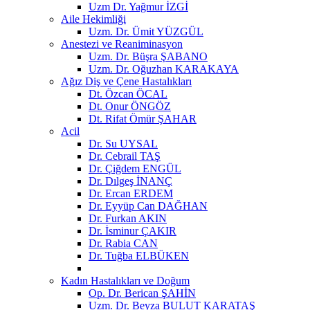
Uzm Dr. Yağmur İZGİ
Aile Hekimliği
Uzm. Dr. Ümit YÜZGÜL
Anestezi ve Reaniminasyon
Uzm. Dr. Büşra ŞABANO
Uzm. Dr. Oğuzhan KARAKAYA
Ağız Diş ve Çene Hastalıkları
Dt. Özcan ÖCAL
Dt. Onur ÖNGÖZ
Dt. Rifat Ömür ŞAHAR
Acil
Dr. Su UYSAL
Dr. Cebrail TAŞ
Dr. Çiğdem ENGÜL
Dr. Dılgeş İNANÇ
Dr. Ercan ERDEM
Dr. Eyyüp Can DAĞHAN
Dr. Furkan AKIN
Dr. İsminur ÇAKIR
Dr. Rabia CAN
Dr. Tuğba ELBÜKEN
Kadın Hastalıkları ve Doğum
Op. Dr. Berican ŞAHİN
Uzm. Dr. Beyza BULUT KARATAŞ