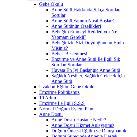
Gebe Okulu
Anne Sütü Hakkında Sıkça Sorulan
Sorular
Anne Sütü Yapımı Nasıl Başlar?
Anne Sütünün Özellikleri
Bebeğim Emmeyi Reddediyor Ne
Yapmam Gerekli?
Bebeğinizin Sizi Duyduğundan Emin
Misiniz?
Bebek Beslenmesi
Emzirme ve Anne Sütü İle İlgili Sık
Sorulan Sorular
Hayata En İyi Başlangıç Anne Sütü
Sağlıklı Nesiller, Sağlıklı Gelecek İçin
Anne Sütü
Uzaktan Eğitim Gebe Okulu
Emzirme Politikamız
10 Adım
Emzirme İle İlgili S.S.S
Normal Doğum Eylem Planı
Anne Dostu
Anne Dostu Hastane Nedir?
Anne Dostu Hizmet Anlayışımız
Doğum Öncesi Eğitim ve Danışmanlık
Doğum Sürecinde Anneye Destek