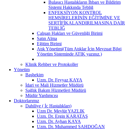
Bulaşıcı Hastalıkların İhbarı ve Bildirim
Sistemi Hakkında Tebliğ
ENFEKSİYON KONTROL
HEMŞİRELERİNİN EĞİTİMİNE VE
SERTİFİKALANDIRILMASINA DAİR
TEBLİĞ
Çalışan Hakları ve Güvenliği Birimi
Satın Alma
Eğitim Birimi
Atık Yönetimi(Tüm Atıklar İçin Mevzuat Bilgi
Yönetim Sisteminde ATIK yazınız.)
Klinik Rehber ve Protokoller
Yönetim
Başhekim
Uzm. Dr. Feyyaz KAYA
İdari ve Mali Hizmetler Müdürü
Sağlık Bakım Hizmetleri Müdürü
Müdür Yardımcısı
Doktorlarımız
Dahiliye ( İç Hastalıkları)
Uzm Dr. Mevlüt YAZLIK
Uzm. Dr. Ergin KARATAŞ
Uzm. Dr. Ayhan KAYA
Uzm. Dr. Muhammed ŞAHDOĞAN