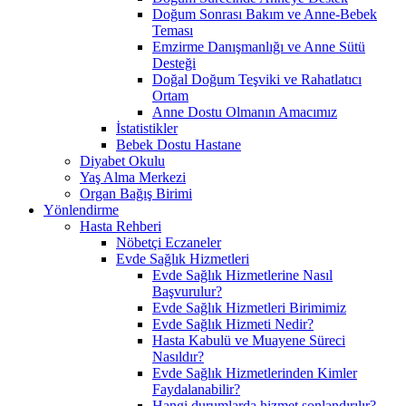
Doğum Sonrası Bakım ve Anne-Bebek
Teması
Emzirme Danışmanlığı ve Anne Sütü
Desteği
Doğal Doğum Teşviki ve Rahatlatıcı
Ortam
Anne Dostu Olmanın Amacımız
İstatistikler
Bebek Dostu Hastane
Diyabet Okulu
Yaş Alma Merkezi
Organ Bağış Birimi
Yönlendirme
Hasta Rehberi
Nöbetçi Eczaneler
Evde Sağlık Hizmetleri
Evde Sağlık Hizmetlerine Nasıl
Başvurulur?
Evde Sağlık Hizmetleri Birimimiz
Evde Sağlık Hizmeti Nedir?
Hasta Kabulü ve Muayene Süreci
Nasıldır?
Evde Sağlık Hizmetlerinden Kimler
Faydalanabilir?
Hangi durumlarda hizmet sonlandırılır?