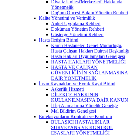
Diyaliz Ünitesi'Merkezleri' Hakkında
Yönetmelik
Doğum Öncesi Bakım Yönetim Rehberi
Kalite Yönetimi ve Verimlilik
Anket Uygulama Rehberi
Doküman Yönetim Rehberi
Gösterge Yönetimi Rehberi
Hasta İletişim Birimi
Kamu Hastaneleri Genel Müdürlüğü,
Hasta Çalışan Hakları Dairesi Başkanlığı
Hasta Hakları Uygulamaları Genelgesi
HASTA HAKLARI YÖNETMELİĞİ
HASTA VE ÇALIŞAN
GÜVENLİĞİNİN SAĞLANMASINA
DAİR YÖNETMELİK
İnsan Kaynakları ve Evrak Kayıt Birimi
Askerlik Hizmeti
DİLEKÇE HAKKININ
KULLANILMASINA DAİR KANUN
İl İçi Atamalarına Yönelik Genelge
Mal Bildirim Genelgesi
Enfeksiyonların Kontrolü ve Kontrolü
BULAŞICI HASTALIKLAR
SÜRVEYANS VE KONTROL
ESASLARI YÖNETMELİĞİ