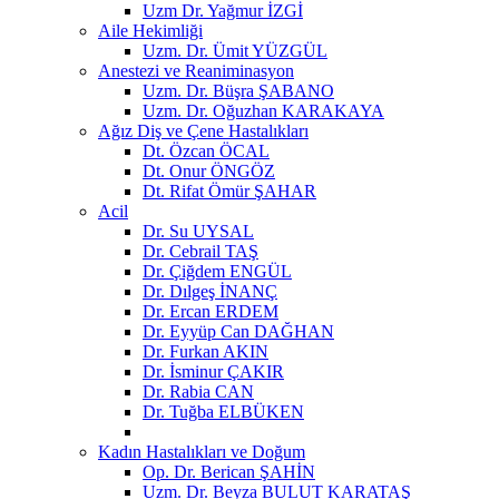
Uzm Dr. Yağmur İZGİ
Aile Hekimliği
Uzm. Dr. Ümit YÜZGÜL
Anestezi ve Reaniminasyon
Uzm. Dr. Büşra ŞABANO
Uzm. Dr. Oğuzhan KARAKAYA
Ağız Diş ve Çene Hastalıkları
Dt. Özcan ÖCAL
Dt. Onur ÖNGÖZ
Dt. Rifat Ömür ŞAHAR
Acil
Dr. Su UYSAL
Dr. Cebrail TAŞ
Dr. Çiğdem ENGÜL
Dr. Dılgeş İNANÇ
Dr. Ercan ERDEM
Dr. Eyyüp Can DAĞHAN
Dr. Furkan AKIN
Dr. İsminur ÇAKIR
Dr. Rabia CAN
Dr. Tuğba ELBÜKEN
Kadın Hastalıkları ve Doğum
Op. Dr. Berican ŞAHİN
Uzm. Dr. Beyza BULUT KARATAŞ