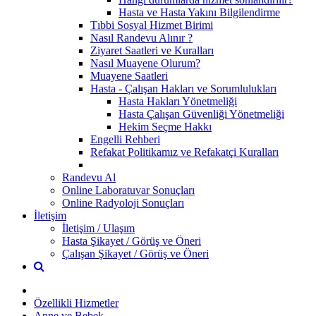
Hasta ve Hasta Yakını Bilgilendirme
Tıbbi Sosyal Hizmet Birimi
Nasıl Randevu Alınır ?
Ziyaret Saatleri ve Kuralları
Nasıl Muayene Olurum?
Muayene Saatleri
Hasta - Çalışan Hakları ve Sorumlulukları
Hasta Hakları Yönetmeliği
Hasta Çalışan Güvenliği Yönetmeliği
Hekim Seçme Hakkı
Engelli Rehberi
Refakat Politikamız ve Refakatçi Kuralları
Randevu Al
Online Laboratuvar Sonuçları
Online Radyoloji Sonuçları
İletişim
İletişim / Ulaşım
Hasta Şikayet / Görüş ve Öneri
Çalışan Şikayet / Görüş ve Öneri
Özellikli Hizmetler
Anne ve Bebek