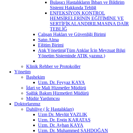
Bulaşıcı Hastalıkların İhbarı ve Bildirim
Sistemi Hakkında Tebliğ
ENFEKSİYON KONTROL
HEMŞİRELERİNİN EĞİTİMİNE VE
SERTİFİKALANDIRILMASINA DAİR
TEBLİĞ
Çalışan Hakları ve Güvenliği Birimi
Satın Alma
Eğitim Birimi
Atık Yönetimi(Tüm Atıklar İçin Mevzuat Bilgi
Yönetim Sisteminde ATIK yazınız.)
Klinik Rehber ve Protokoller
Yönetim
Başhekim
Uzm. Dr. Feyyaz KAYA
İdari ve Mali Hizmetler Müdürü
Sağlık Bakım Hizmetleri Müdürü
Müdür Yardımcısı
Doktorlarımız
Dahiliye ( İç Hastalıkları)
Uzm Dr. Mevlüt YAZLIK
Uzm. Dr. Ergin KARATAŞ
Uzm. Dr. Ayhan KAYA
Uzm. Dr. Muhammed ŞAHDOĞAN