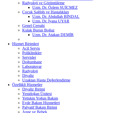
Radyoloji ve Görüntüleme
Uzm. Dr. Özlem SUİÇMEZ
Çocuk Sağlığı ve Hastalıkları
Uzm. Dr. Abdullah BİNDAL
Uzm. Dr. İyana UYAR
Genel Cerrahi
Kulak Burun Boğaz
Uzm. Dr. Atakan DEMİR
Hizmet Birimleri
Acil Servis
Poliklinikler
Servisler
Doğumhane
Laboratuvar
Radyoloji
Diyaliz
Uzaktan Hasta Değerlendirme
Özellikli Hizmetler
Diyaliz Birimi
Yenidoğan Ünitesi
Yetişkin Yoğun Bakım
Evde Bakım Hizmetleri
Palyatif Bakım Birimi
Anne ve Bebek