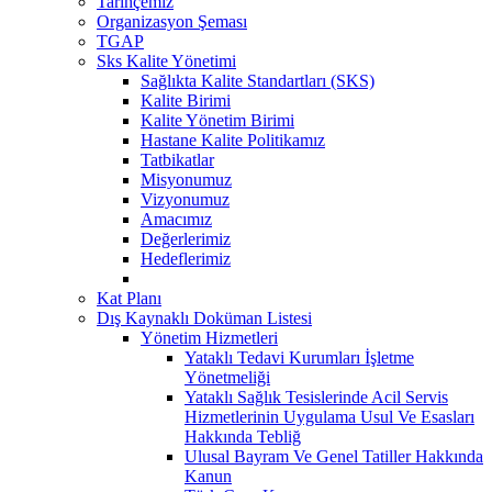
Tarihçemiz
Organizasyon Şeması
TGAP
Sks Kalite Yönetimi
Sağlıkta Kalite Standartları (SKS)
Kalite Birimi
Kalite Yönetim Birimi
Hastane Kalite Politikamız
Tatbikatlar
Misyonumuz
Vizyonumuz
Amacımız
Değerlerimiz
Hedeflerimiz
Kat Planı
Dış Kaynaklı Doküman Listesi
Yönetim Hizmetleri
Yataklı Tedavi Kurumları İşletme
Yönetmeliği
Yataklı Sağlık Tesislerinde Acil Servis
Hizmetlerinin Uygulama Usul Ve Esasları
Hakkında Tebliğ
Ulusal Bayram Ve Genel Tatiller Hakkında
Kanun