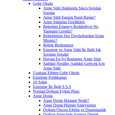
Gebe Okulu
Anne Sütü Hakkında Sıkça Sorulan
Sorular
Anne Sütü Yapımı Nasıl Başlar?
Anne Sütünün Özellikleri
Bebeğim Emmeyi Reddediyor Ne
Yapmam Gerekli?
Bebeğinizin Sizi Duyduğundan Emin
Misiniz?
Bebek Beslenmesi
Emzirme ve Anne Sütü İle İlgili Sık
Sorulan Sorular
Hayata En İyi Başlangıç Anne Sütü
Sağlıklı Nesiller, Sağlıklı Gelecek İçin
Anne Sütü
Uzaktan Eğitim Gebe Okulu
Emzirme Politikamız
10 Adım
Emzirme İle İlgili S.S.S
Normal Doğum Eylem Planı
Anne Dostu
Anne Dostu Hastane Nedir?
Anne Dostu Hizmet Anlayışımız
Doğum Öncesi Eğitim ve Danışmanlık
Doğum Sürecinde Anneye Destek