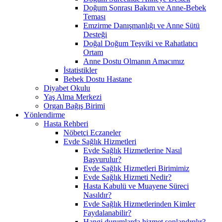
Doğum Sonrası Bakım ve Anne-Bebek
Teması
Emzirme Danışmanlığı ve Anne Sütü
Desteği
Doğal Doğum Teşviki ve Rahatlatıcı
Ortam
Anne Dostu Olmanın Amacımız
İstatistikler
Bebek Dostu Hastane
Diyabet Okulu
Yaş Alma Merkezi
Organ Bağış Birimi
Yönlendirme
Hasta Rehberi
Nöbetçi Eczaneler
Evde Sağlık Hizmetleri
Evde Sağlık Hizmetlerine Nasıl
Başvurulur?
Evde Sağlık Hizmetleri Birimimiz
Evde Sağlık Hizmeti Nedir?
Hasta Kabulü ve Muayene Süreci
Nasıldır?
Evde Sağlık Hizmetlerinden Kimler
Faydalanabilir?
Hangi durumlarda hizmet sonlandırılır?