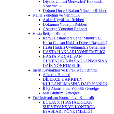
Diyaliz Ünitesi'Merkezleri' Hakkında
Yönetmelik
Doğum Öncesi Bakım Yönetim Rehberi
Kalite Yönetimi ve Verimlilik
Anket Uygulama Rehberi
Doküman Yönetim Rehberi
Gösterge Yönetimi Rehberi
Hasta İletişim Birimi
Kamu Hastaneleri Genel Müdürlüğü,
Hasta Çalışan Hakları Dairesi Başkanlığı
Hasta Hakları Uygulamaları Genelgesi
HASTA HAKLARI YÖNETMELİĞİ
HASTA VE ÇALIŞAN
GÜVENLİĞİNİN SAĞLANMASINA
DAİR YÖNETMELİK
İnsan Kaynakları ve Evrak Kayıt Birimi
Askerlik Hizmeti
DİLEKÇE HAKKININ
KULLANILMASINA DAİR KANUN
İl İçi Atamalarına Yönelik Genelge
Mal Bildirim Genelgesi
Enfeksiyonların Kontrolü ve Kontrolü
BULAŞICI HASTALIKLAR
SÜRVEYANS VE KONTROL
ESASLARI YÖNETMELİĞİ