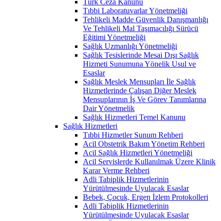
Türk Ceza Kanunu
Tıbbi Laboratuvarlar Yönetmeliği
Tehlikeli Madde Güvenlik Danışmanlığı
Ve Tehlikeli Mal Taşımacılığı Sürücü
Eğitimi Yönetmeliği
Sağlık Uzmanlığı Yönetmeliği
Sağlık Tesislerinde Mesai Dışı Sağlık
Hizmeti Sunumuna Yönelik Usul ve
Esaslar
Sağlık Meslek Mensupları İle Sağlık
Hizmetlerinde Çalışan Diğer Meslek
Mensuplarının İş Ve Görev Tanımlarına
Dair Yönetmelik
Sağlık Hizmetleri Temel Kanunu
Sağlık Hizmetleri
Tıbbi Hizmetler Sunum Rehberi
Acil Obstetrik Bakım Yönetim Rehberi
Acil Sağlık Hizmetleri Yönetmeliği
Acil Servislerde Kullanılmak Üzere Klinik
Karar Verme Rehberi
Adli Tabiplik Hizmetlerinin
Yürütülmesinde Uyulacak Esaslar
Bebek, Çocuk, Ergen İzlem Protokolleri
Adli Tabiplik Hizmetlerinin
Yürütülmesinde Uyulacak Esaslar