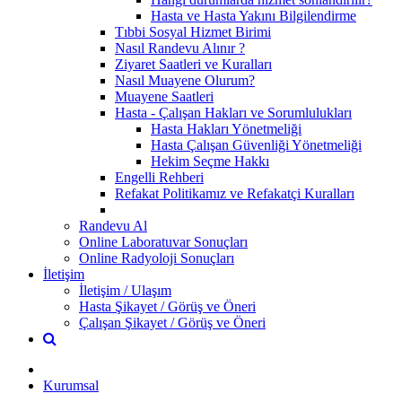
Hasta ve Hasta Yakını Bilgilendirme
Tıbbi Sosyal Hizmet Birimi
Nasıl Randevu Alınır ?
Ziyaret Saatleri ve Kuralları
Nasıl Muayene Olurum?
Muayene Saatleri
Hasta - Çalışan Hakları ve Sorumlulukları
Hasta Hakları Yönetmeliği
Hasta Çalışan Güvenliği Yönetmeliği
Hekim Seçme Hakkı
Engelli Rehberi
Refakat Politikamız ve Refakatçi Kuralları
Randevu Al
Online Laboratuvar Sonuçları
Online Radyoloji Sonuçları
İletişim
İletişim / Ulaşım
Hasta Şikayet / Görüş ve Öneri
Çalışan Şikayet / Görüş ve Öneri
Kurumsal