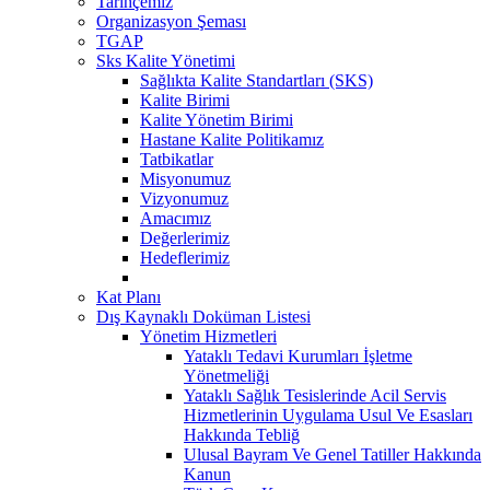
Tarihçemiz
Organizasyon Şeması
TGAP
Sks Kalite Yönetimi
Sağlıkta Kalite Standartları (SKS)
Kalite Birimi
Kalite Yönetim Birimi
Hastane Kalite Politikamız
Tatbikatlar
Misyonumuz
Vizyonumuz
Amacımız
Değerlerimiz
Hedeflerimiz
Kat Planı
Dış Kaynaklı Doküman Listesi
Yönetim Hizmetleri
Yataklı Tedavi Kurumları İşletme
Yönetmeliği
Yataklı Sağlık Tesislerinde Acil Servis
Hizmetlerinin Uygulama Usul Ve Esasları
Hakkında Tebliğ
Ulusal Bayram Ve Genel Tatiller Hakkında
Kanun