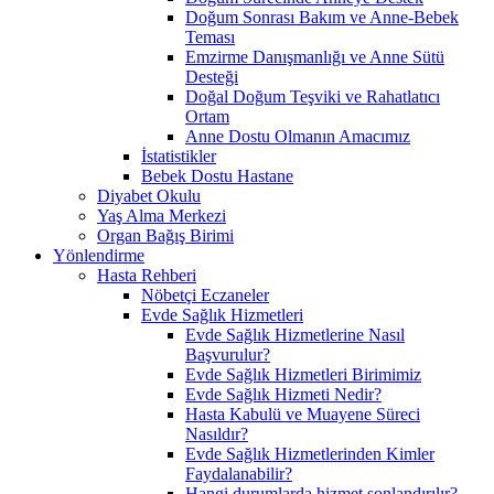
Doğum Sonrası Bakım ve Anne-Bebek
Teması
Emzirme Danışmanlığı ve Anne Sütü
Desteği
Doğal Doğum Teşviki ve Rahatlatıcı
Ortam
Anne Dostu Olmanın Amacımız
İstatistikler
Bebek Dostu Hastane
Diyabet Okulu
Yaş Alma Merkezi
Organ Bağış Birimi
Yönlendirme
Hasta Rehberi
Nöbetçi Eczaneler
Evde Sağlık Hizmetleri
Evde Sağlık Hizmetlerine Nasıl
Başvurulur?
Evde Sağlık Hizmetleri Birimimiz
Evde Sağlık Hizmeti Nedir?
Hasta Kabulü ve Muayene Süreci
Nasıldır?
Evde Sağlık Hizmetlerinden Kimler
Faydalanabilir?
Hangi durumlarda hizmet sonlandırılır?