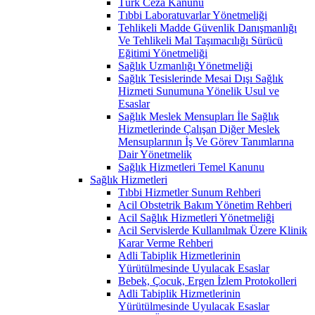
Türk Ceza Kanunu
Tıbbi Laboratuvarlar Yönetmeliği
Tehlikeli Madde Güvenlik Danışmanlığı
Ve Tehlikeli Mal Taşımacılığı Sürücü
Eğitimi Yönetmeliği
Sağlık Uzmanlığı Yönetmeliği
Sağlık Tesislerinde Mesai Dışı Sağlık
Hizmeti Sunumuna Yönelik Usul ve
Esaslar
Sağlık Meslek Mensupları İle Sağlık
Hizmetlerinde Çalışan Diğer Meslek
Mensuplarının İş Ve Görev Tanımlarına
Dair Yönetmelik
Sağlık Hizmetleri Temel Kanunu
Sağlık Hizmetleri
Tıbbi Hizmetler Sunum Rehberi
Acil Obstetrik Bakım Yönetim Rehberi
Acil Sağlık Hizmetleri Yönetmeliği
Acil Servislerde Kullanılmak Üzere Klinik
Karar Verme Rehberi
Adli Tabiplik Hizmetlerinin
Yürütülmesinde Uyulacak Esaslar
Bebek, Çocuk, Ergen İzlem Protokolleri
Adli Tabiplik Hizmetlerinin
Yürütülmesinde Uyulacak Esaslar