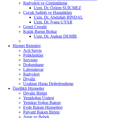
Radyoloji ve Görüntüleme
Uzm. Dr. Özlem SUİÇMEZ
Çocuk Sağlığı ve Hastalıkları
Uzm. Dr. Abdullah BİNDAL
Uzm. Dr. İyana UYAR
Genel Cerrahi
Kulak Burun Boğaz
Uzm. Dr. Atakan DEMİR
Hizmet Birimleri
Acil Servis
Poliklinikler
Servisler
Doğumhane
Laboratuvar
Radyoloji
Diyaliz
Uzaktan Hasta Değerlendirme
Özellikli Hizmetler
Diyaliz Birimi
Yenidoğan Ünitesi
Yetişkin Yoğun Bakım
Evde Bakım Hizmetleri
Palyatif Bakım Birimi
Anne ve Bebek