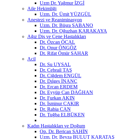
Uzm Dr. Yağmur İZGİ
Aile Hekimliği
Uzm. Dr. Ümit YÜZGÜL
Anestezi ve Reaniminasyon
Uzm. Dr. Büşra ŞABANO
Uzm. Dr. Oğuzhan KARAKAYA
Ağız Diş ve Çene Hastalıkları
Dt. Özcan ÖCAL
Dt. Onur ÖNGÖZ
Dt. Rifat Ömür ŞAHAR
Acil
Dr. Su UYSAL
Dr. Cebrail TAŞ
Dr. Çiğdem ENGÜL
Dr. Dılgeş İNANÇ
Dr. Ercan ERDEM
Dr. Eyyüp Can DAĞHAN
Dr. Furkan AKIN
Dr. İsminur ÇAKIR
Dr. Rabia CAN
Dr. Tuğba ELBÜKEN
Kadın Hastalıkları ve Doğum
Op. Dr. Berican ŞAHİN
Uzm. Dr. Beyza BULUT KARATAŞ