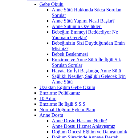
Gebe Okulu
Anne Sütü Hakkında Sıkça Sorulan
Sorular
Anne Sütü Yapımı Nasıl Başlar?
Anne Sütünün Özellikleri
Bebeğim Emmeyi Reddediyor Ne
Yapmam Gerekli?
Bebeğinizin Sizi Duyduğundan Emin
Misiniz?
Bebek Beslenmesi
Emzirme ve Anne Sütü İle İlgili Sık
Sorulan Sorular
Hayata En İyi Başlangıç Anne Sütü
Sağlıklı Nesiller, Sağlıklı Gelecek İçin
Anne Sütü
Uzaktan Eğitim Gebe Okulu
Emzirme Politikamız
10 Adım
Emzirme İle İlgili S.S.S
Normal Doğum Eylem Planı
Anne Dostu
Anne Dostu Hastane Nedir?
Anne Dostu Hizmet Anlayışımız
Doğum Öncesi Eğitim ve Danışmanlık
Doğum Sürecinde Anneye Destek