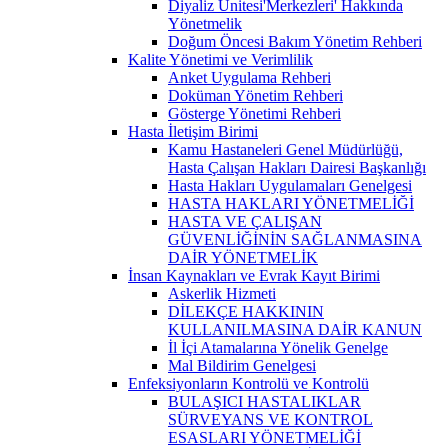
Diyaliz Ünitesi'Merkezleri' Hakkında
Yönetmelik
Doğum Öncesi Bakım Yönetim Rehberi
Kalite Yönetimi ve Verimlilik
Anket Uygulama Rehberi
Doküman Yönetim Rehberi
Gösterge Yönetimi Rehberi
Hasta İletişim Birimi
Kamu Hastaneleri Genel Müdürlüğü,
Hasta Çalışan Hakları Dairesi Başkanlığı
Hasta Hakları Uygulamaları Genelgesi
HASTA HAKLARI YÖNETMELİĞİ
HASTA VE ÇALIŞAN
GÜVENLİĞİNİN SAĞLANMASINA
DAİR YÖNETMELİK
İnsan Kaynakları ve Evrak Kayıt Birimi
Askerlik Hizmeti
DİLEKÇE HAKKININ
KULLANILMASINA DAİR KANUN
İl İçi Atamalarına Yönelik Genelge
Mal Bildirim Genelgesi
Enfeksiyonların Kontrolü ve Kontrolü
BULAŞICI HASTALIKLAR
SÜRVEYANS VE KONTROL
ESASLARI YÖNETMELİĞİ