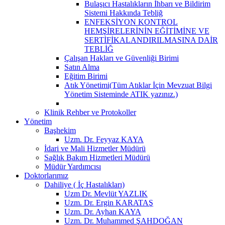
Bulaşıcı Hastalıkların İhbarı ve Bildirim
Sistemi Hakkında Tebliğ
ENFEKSİYON KONTROL
HEMŞİRELERİNİN EĞİTİMİNE VE
SERTİFİKALANDIRILMASINA DAİR
TEBLİĞ
Çalışan Hakları ve Güvenliği Birimi
Satın Alma
Eğitim Birimi
Atık Yönetimi(Tüm Atıklar İçin Mevzuat Bilgi
Yönetim Sisteminde ATIK yazınız.)
Klinik Rehber ve Protokoller
Yönetim
Başhekim
Uzm. Dr. Feyyaz KAYA
İdari ve Mali Hizmetler Müdürü
Sağlık Bakım Hizmetleri Müdürü
Müdür Yardımcısı
Doktorlarımız
Dahiliye ( İç Hastalıkları)
Uzm Dr. Mevlüt YAZLIK
Uzm. Dr. Ergin KARATAŞ
Uzm. Dr. Ayhan KAYA
Uzm. Dr. Muhammed ŞAHDOĞAN