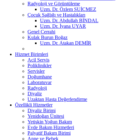
Radyoloji ve Görüntüleme
Uzm. Dr. Özlem SUİÇMEZ
Çocuk Sağlığı ve Hastalıkları
Uzm. Dr. Abdullah BİNDAL
Uzm. Dr. İyana UYAR
Genel Cerrahi
Kulak Burun Boğaz
Uzm. Dr. Atakan DEMİR
Hizmet Birimleri
Acil Servis
Poliklinikler
Servisler
Doğumhane
Laboratuvar
Radyoloji
Diyaliz
Uzaktan Hasta Değerlendirme
Özellikli Hizmetler
Diyaliz Birimi
Yenidoğan Ünitesi
Yetişkin Yoğun Bakım
Evde Bakım Hizmetleri
Palyatif Bakım Birimi
Anne ve Bebek