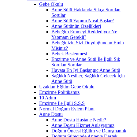
Gebe Okulu
Anne Sütü Hakkında Sıkça Sorulan
Sorular
Anne Sütü Yapımı Nasıl Başlar?
Anne Sütünün Özellikleri
Bebeğim Emmeyi Reddediyor Ne
Yapmam Gerekli?
Bebeğinizin Sizi Duyduğundan Emin
Misiniz?
Bebek Beslenmesi
Emzirme ve Anne Sütü İle İlgili Sık
Sorulan Sorular
Hayata En İyi Başlangıç Anne Sütü
Sağlıklı Nesiller, Sağlıklı Gelecek İçin
Anne Sütü
Uzaktan Eğitim Gebe Okulu
Emzirme Politikamız
10 Adım
Emzirme İle İlgili S.S.S
Normal Doğum Eylem Planı
Anne Dostu
Anne Dostu Hastane Nedir?
Anne Dostu Hizmet Anlayışımız
Doğum Öncesi Eğitim ve Danışmanlık
Doğum Sürecinde Anneye Destek