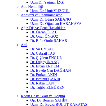
Uzm Dr. Yağmur İZGİ
Aile Hekimliği
Uzm. Dr. Ümit YÜZGÜL
Anestezi ve Reaniminasyon
Uzm. Dr. Büşra ŞABANO
Uzm. Dr. Oğuzhan KARAKAYA
Ağız Diş ve Çene Hastalıkları
Dt. Özcan ÖCAL
Dt. Onur ÖNGÖZ
Dt. Rifat Ömür ŞAHAR
Acil
Dr. Su UYSAL
Dr. Cebrail TAŞ
Dr. Çiğdem ENGÜL
Dr. Dılgeş İNANÇ
Dr. Ercan ERDEM
Dr. Eyyüp Can DAĞHAN
Dr. Furkan AKIN
Dr. İsminur ÇAKIR
Dr. Rabia CAN
Dr. Tuğba ELBÜKEN
Kadın Hastalıkları ve Doğum
Op. Dr. Berican ŞAHİN
Uzm. Dr. Beyza BULUT KARATAŞ