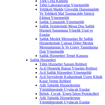
Türk Ceza Kanunu
Tıbbi Laboratuvarlar Yönetmeliği
Tehlikeli Madde Güvenlik Danışmanlığı
Ve Tehlikeli Mal Taşımacılığı Sürücü
Eğitimi Yönetmeliği
Sağlık Uzmanlığı Yönetmeliği
Sağlık Tesislerinde Mesai Dışı Sağlık
Hizmeti Sunumuna Yönelik Usul ve
Esaslar
Sağlık Meslek Mensupları İle Sağlık
Hizmetlerinde Çalışan Diğer Meslek
Mensuplarının İş Ve Görev Tanımlarına
Dair Yönetmelik
Sağlık Hizmetleri Temel Kanunu
Sağlık Hizmetleri
Tıbbi Hizmetler Sunum Rehberi
Acil Obstetrik Bakım Yönetim Rehberi
Acil Sağlık Hizmetleri Yönetmeliği
Acil Servislerde Kullanılmak Üzere Klinik
Karar Verme Rehberi
Adli Tabiplik Hizmetlerinin
Yürütülmesinde Uyulacak Esaslar
Bebek, Çocuk, Ergen İzlem Protokolleri
Adli Tabiplik Hizmetlerinin
Yürütülmesinde Uyulacak Esaslar