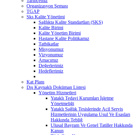
Tarihçemiz
Organizasyon Şeması
TGAP
Sks Kalite Yönetimi
Sağlıkta Kalite Standartları (SKS)
Kalite Birimi
Kalite Yönetim Birimi
Hastane Kalite Politikamız
Tatbikatlar
Misyonumuz
Vizyonumuz
Amacımız
Değerlerimiz
Hedeflerimiz
Kat Planı
Dış Kaynaklı Doküman Listesi
Yönetim Hizmetleri
Yataklı Tedavi Kurumları İşletme
Yönetmeliği
Yataklı Sağlık Tesislerinde Acil Servis
Hizmetlerinin Uygulama Usul Ve Esasları
Hakkında Tebliğ
Ulusal Bayram Ve Genel Tatiller Hakkında
Kanun