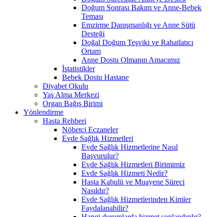
Doğum Sonrası Bakım ve Anne-Bebek
Teması
Emzirme Danışmanlığı ve Anne Sütü
Desteği
Doğal Doğum Teşviki ve Rahatlatıcı
Ortam
Anne Dostu Olmanın Amacımız
İstatistikler
Bebek Dostu Hastane
Diyabet Okulu
Yaş Alma Merkezi
Organ Bağış Birimi
Yönlendirme
Hasta Rehberi
Nöbetçi Eczaneler
Evde Sağlık Hizmetleri
Evde Sağlık Hizmetlerine Nasıl
Başvurulur?
Evde Sağlık Hizmetleri Birimimiz
Evde Sağlık Hizmeti Nedir?
Hasta Kabulü ve Muayene Süreci
Nasıldır?
Evde Sağlık Hizmetlerinden Kimler
Faydalanabilir?
Hangi durumlarda hizmet sonlandırılır?