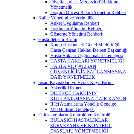
Diyaliz Ünitesi'Merkezleri' Hakkında
Yönetmelik
Doğum Öncesi Bakım Yönetim Rehberi
Kalite Yönetimi ve Verimlilik
Anket Uygulama Rehberi
Doküman Yönetim Rehberi
Gösterge Yönetimi Rehberi
Hasta İletişim Birimi
Kamu Hastaneleri Genel Müdürlüğü,
Hasta Çalışan Hakları Dairesi Başkanlığı
Hasta Hakları Uygulamaları Genelgesi
HASTA HAKLARI YÖNETMELİĞİ
HASTA VE ÇALIŞAN
GÜVENLİĞİNİN SAĞLANMASINA
DAİR YÖNETMELİK
İnsan Kaynakları ve Evrak Kayıt Birimi
Askerlik Hizmeti
DİLEKÇE HAKKININ
KULLANILMASINA DAİR KANUN
İl İçi Atamalarına Yönelik Genelge
Mal Bildirim Genelgesi
Enfeksiyonların Kontrolü ve Kontrolü
BULAŞICI HASTALIKLAR
SÜRVEYANS VE KONTROL
ESASLARI YÖNETMELİĞİ