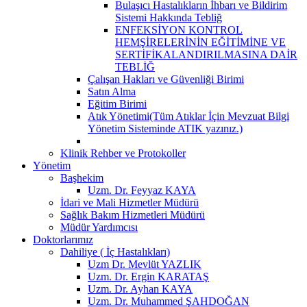
Bulaşıcı Hastalıkların İhbarı ve Bildirim
Sistemi Hakkında Tebliğ
ENFEKSİYON KONTROL
HEMŞİRELERİNİN EĞİTİMİNE VE
SERTİFİKALANDIRILMASINA DAİR
TEBLİĞ
Çalışan Hakları ve Güvenliği Birimi
Satın Alma
Eğitim Birimi
Atık Yönetimi(Tüm Atıklar İçin Mevzuat Bilgi
Yönetim Sisteminde ATIK yazınız.)
Klinik Rehber ve Protokoller
Yönetim
Başhekim
Uzm. Dr. Feyyaz KAYA
İdari ve Mali Hizmetler Müdürü
Sağlık Bakım Hizmetleri Müdürü
Müdür Yardımcısı
Doktorlarımız
Dahiliye ( İç Hastalıkları)
Uzm Dr. Mevlüt YAZLIK
Uzm. Dr. Ergin KARATAŞ
Uzm. Dr. Ayhan KAYA
Uzm. Dr. Muhammed ŞAHDOĞAN