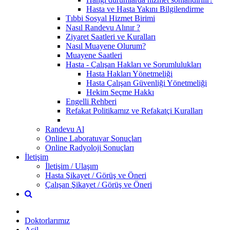
Hasta ve Hasta Yakını Bilgilendirme
Tıbbi Sosyal Hizmet Birimi
Nasıl Randevu Alınır ?
Ziyaret Saatleri ve Kuralları
Nasıl Muayene Olurum?
Muayene Saatleri
Hasta - Çalışan Hakları ve Sorumlulukları
Hasta Hakları Yönetmeliği
Hasta Çalışan Güvenliği Yönetmeliği
Hekim Seçme Hakkı
Engelli Rehberi
Refakat Politikamız ve Refakatçi Kuralları
Randevu Al
Online Laboratuvar Sonuçları
Online Radyoloji Sonuçları
İletişim
İletişim / Ulaşım
Hasta Şikayet / Görüş ve Öneri
Çalışan Şikayet / Görüş ve Öneri
Doktorlarımız
Acil