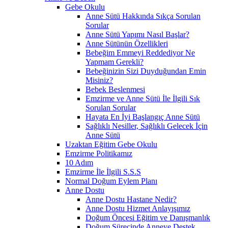
Gebe Okulu
Anne Sütü Hakkında Sıkça Sorulan
Sorular
Anne Sütü Yapımı Nasıl Başlar?
Anne Sütünün Özellikleri
Bebeğim Emmeyi Reddediyor Ne
Yapmam Gerekli?
Bebeğinizin Sizi Duyduğundan Emin
Misiniz?
Bebek Beslenmesi
Emzirme ve Anne Sütü İle İlgili Sık
Sorulan Sorular
Hayata En İyi Başlangıç Anne Sütü
Sağlıklı Nesiller, Sağlıklı Gelecek İçin
Anne Sütü
Uzaktan Eğitim Gebe Okulu
Emzirme Politikamız
10 Adım
Emzirme İle İlgili S.S.S
Normal Doğum Eylem Planı
Anne Dostu
Anne Dostu Hastane Nedir?
Anne Dostu Hizmet Anlayışımız
Doğum Öncesi Eğitim ve Danışmanlık
Doğum Sürecinde Anneye Destek