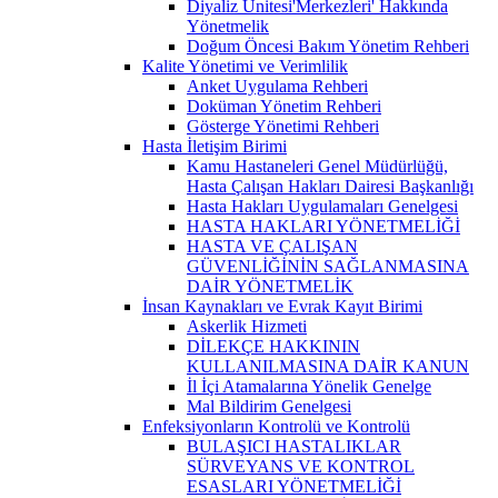
Diyaliz Ünitesi'Merkezleri' Hakkında
Yönetmelik
Doğum Öncesi Bakım Yönetim Rehberi
Kalite Yönetimi ve Verimlilik
Anket Uygulama Rehberi
Doküman Yönetim Rehberi
Gösterge Yönetimi Rehberi
Hasta İletişim Birimi
Kamu Hastaneleri Genel Müdürlüğü,
Hasta Çalışan Hakları Dairesi Başkanlığı
Hasta Hakları Uygulamaları Genelgesi
HASTA HAKLARI YÖNETMELİĞİ
HASTA VE ÇALIŞAN
GÜVENLİĞİNİN SAĞLANMASINA
DAİR YÖNETMELİK
İnsan Kaynakları ve Evrak Kayıt Birimi
Askerlik Hizmeti
DİLEKÇE HAKKININ
KULLANILMASINA DAİR KANUN
İl İçi Atamalarına Yönelik Genelge
Mal Bildirim Genelgesi
Enfeksiyonların Kontrolü ve Kontrolü
BULAŞICI HASTALIKLAR
SÜRVEYANS VE KONTROL
ESASLARI YÖNETMELİĞİ