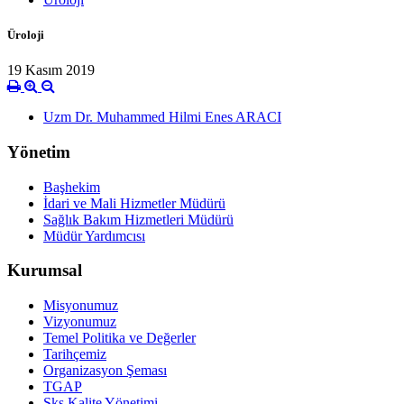
Üroloji
19 Kasım 2019
Uzm Dr. Muhammed Hilmi Enes ARACI
Yönetim
Başhekim
İdari ve Mali Hizmetler Müdürü
Sağlık Bakım Hizmetleri Müdürü
Müdür Yardımcısı
Kurumsal
Misyonumuz
Vizyonumuz
Temel Politika ve Değerler
Tarihçemiz
Organizasyon Şeması
TGAP
Sks Kalite Yönetimi