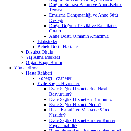
Doğum Sonrası Bakım ve Anne-Bebek
Teması
Emzirme Danışmanlığı ve Anne Sütü
Desteği
Doğal Doğum Teşviki ve Rahatlatıcı
Ortam
Anne Dostu Olmanın Amacımız
İstatistikler
Bebek Dostu Hastane
Diyabet Okulu
Yaş Alma Merkezi
Organ Bağış Birimi
Yönlendirme
Hasta Rehberi
Nöbetçi Eczaneler
Evde Sağlık Hizmetleri
Evde Sağlık Hizmetlerine Nasıl
Başvurulur?
Evde Sağlık Hizmetleri Birimimiz
Evde Sağlık Hizmeti Nedir?
Hasta Kabulü ve Muayene Süreci
Nasıldır?
Evde Sağlık Hizmetlerinden Kimler
Faydalanabilir?
Hangi durumlarda hizmet sonlandırılır?