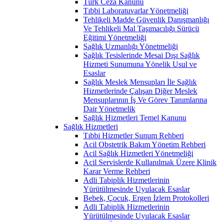
Türk Ceza Kanunu
Tıbbi Laboratuvarlar Yönetmeliği
Tehlikeli Madde Güvenlik Danışmanlığı
Ve Tehlikeli Mal Taşımacılığı Sürücü
Eğitimi Yönetmeliği
Sağlık Uzmanlığı Yönetmeliği
Sağlık Tesislerinde Mesai Dışı Sağlık
Hizmeti Sunumuna Yönelik Usul ve
Esaslar
Sağlık Meslek Mensupları İle Sağlık
Hizmetlerinde Çalışan Diğer Meslek
Mensuplarının İş Ve Görev Tanımlarına
Dair Yönetmelik
Sağlık Hizmetleri Temel Kanunu
Sağlık Hizmetleri
Tıbbi Hizmetler Sunum Rehberi
Acil Obstetrik Bakım Yönetim Rehberi
Acil Sağlık Hizmetleri Yönetmeliği
Acil Servislerde Kullanılmak Üzere Klinik
Karar Verme Rehberi
Adli Tabiplik Hizmetlerinin
Yürütülmesinde Uyulacak Esaslar
Bebek, Çocuk, Ergen İzlem Protokolleri
Adli Tabiplik Hizmetlerinin
Yürütülmesinde Uyulacak Esaslar