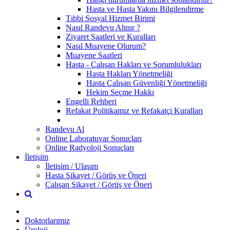
Hasta ve Hasta Yakını Bilgilendirme
Tıbbi Sosyal Hizmet Birimi
Nasıl Randevu Alınır ?
Ziyaret Saatleri ve Kuralları
Nasıl Muayene Olurum?
Muayene Saatleri
Hasta - Çalışan Hakları ve Sorumlulukları
Hasta Hakları Yönetmeliği
Hasta Çalışan Güvenliği Yönetmeliği
Hekim Seçme Hakkı
Engelli Rehberi
Refakat Politikamız ve Refakatçi Kuralları
Randevu Al
Online Laboratuvar Sonuçları
Online Radyoloji Sonuçları
İletişim
İletişim / Ulaşım
Hasta Şikayet / Görüş ve Öneri
Çalışan Şikayet / Görüş ve Öneri
Doktorlarımız
Üroloji