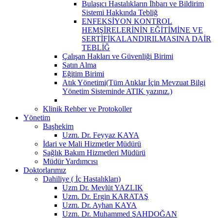
Bulaşıcı Hastalıkların İhbarı ve Bildirim
Sistemi Hakkında Tebliğ
ENFEKSİYON KONTROL
HEMŞİRELERİNİN EĞİTİMİNE VE
SERTİFİKALANDIRILMASINA DAİR
TEBLİĞ
Çalışan Hakları ve Güvenliği Birimi
Satın Alma
Eğitim Birimi
Atık Yönetimi(Tüm Atıklar İçin Mevzuat Bilgi
Yönetim Sisteminde ATIK yazınız.)
Klinik Rehber ve Protokoller
Yönetim
Başhekim
Uzm. Dr. Feyyaz KAYA
İdari ve Mali Hizmetler Müdürü
Sağlık Bakım Hizmetleri Müdürü
Müdür Yardımcısı
Doktorlarımız
Dahiliye ( İç Hastalıkları)
Uzm Dr. Mevlüt YAZLIK
Uzm. Dr. Ergin KARATAŞ
Uzm. Dr. Ayhan KAYA
Uzm. Dr. Muhammed ŞAHDOĞAN