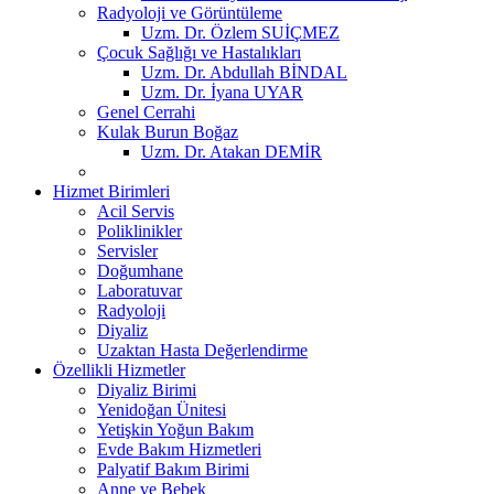
Radyoloji ve Görüntüleme
Uzm. Dr. Özlem SUİÇMEZ
Çocuk Sağlığı ve Hastalıkları
Uzm. Dr. Abdullah BİNDAL
Uzm. Dr. İyana UYAR
Genel Cerrahi
Kulak Burun Boğaz
Uzm. Dr. Atakan DEMİR
Hizmet Birimleri
Acil Servis
Poliklinikler
Servisler
Doğumhane
Laboratuvar
Radyoloji
Diyaliz
Uzaktan Hasta Değerlendirme
Özellikli Hizmetler
Diyaliz Birimi
Yenidoğan Ünitesi
Yetişkin Yoğun Bakım
Evde Bakım Hizmetleri
Palyatif Bakım Birimi
Anne ve Bebek