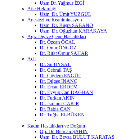
Uzm Dr. Yağmur İZGİ
Aile Hekimliği
Uzm. Dr. Ümit YÜZGÜL
Anestezi ve Reaniminasyon
Uzm. Dr. Büşra ŞABANO
Uzm. Dr. Oğuzhan KARAKAYA
Ağız Diş ve Çene Hastalıkları
Dt. Özcan ÖCAL
Dt. Onur ÖNGÖZ
Dt. Rifat Ömür ŞAHAR
Acil
Dr. Su UYSAL
Dr. Cebrail TAŞ
Dr. Çiğdem ENGÜL
Dr. Dılgeş İNANÇ
Dr. Ercan ERDEM
Dr. Eyyüp Can DAĞHAN
Dr. Furkan AKIN
Dr. İsminur ÇAKIR
Dr. Rabia CAN
Dr. Tuğba ELBÜKEN
Kadın Hastalıkları ve Doğum
Op. Dr. Berican ŞAHİN
Uzm. Dr. Beyza BULUT KARATAŞ