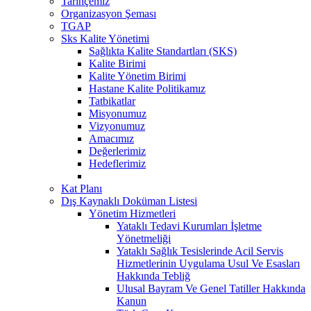
Tarihçemiz
Organizasyon Şeması
TGAP
Sks Kalite Yönetimi
Sağlıkta Kalite Standartları (SKS)
Kalite Birimi
Kalite Yönetim Birimi
Hastane Kalite Politikamız
Tatbikatlar
Misyonumuz
Vizyonumuz
Amacımız
Değerlerimiz
Hedeflerimiz
Kat Planı
Dış Kaynaklı Doküman Listesi
Yönetim Hizmetleri
Yataklı Tedavi Kurumları İşletme
Yönetmeliği
Yataklı Sağlık Tesislerinde Acil Servis
Hizmetlerinin Uygulama Usul Ve Esasları
Hakkında Tebliğ
Ulusal Bayram Ve Genel Tatiller Hakkında
Kanun